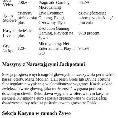
Sloty
2,8k+
Pragmatic Gaming,
96.2%
Video
Microgaming
czterysty
Live Evolution
dziewięćdziesiąt
Tytuły
pięćdziesiąt
Gaming, Ezugi,
osiem przecinek pięć
Stołowe
plus
Czerwony Tiger
procenta
Evolution Gaming
Kasyna
dwieście
Gaming, Playtech na
97,8 procent
Live
plus
żywo
Microgaming, Net
Gry
120+
Entertainment, Play’n
94.5%
Jackpot
GO
Maszyny z Narastającymi Jackpotami
Sekcja progresywnych nagród głównych to rzeczywista perła wśród
naszej oferty. Mega Moolah, Hall pełen Gods lub Divine Fortune
Slot regularnie wypłacają wielomilionowe wygrane. Każda zakład
zwiększa kwotę główną, jaka może zostać wygrana podczas
dowolnym chwili. Rekordowa wygrana w oferowanym kasynie
sięgnęła 8.7 miliona euro i została zrealizowana w dwadzieścia
dwadzieścia trzy roku za pośrednictwem gracza ze Polski.
Sekcja Kasyna w ramach Żywo