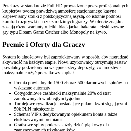
Przekazy w standardzie Full HD prowadzone przez profesjonalnych
krupierów tworzą prawdziwą atmosferę stacjonarnego kasyna.
Zapewniamy stoliki z polskojęzyczną asystą, co istotnie podnosi
komfort rozgrywki na rzecz rodzimych graczy. W ofercie znajdują
zostają różne warianty ruletki, blackjacka, bakarata i ekskluzywne
gry typu Dream Game Catcher albo Monopoly na żywo.
Premie i Oferty dla Graczy
System lojalnościowy był zaprojektowany w sposób, aby nagradzać
aktywność na każdym etapie. Nowi użytkownicy otrzymują zestaw
powitalny podzielony na wstępne cztery depozyty, co umożliwia
maksymalnie użyć początkowy kapitał.
Premia powitalny do 1500 zł oraz 500 darmowych spinów na
wskazane automaty
Cotygodniowe cashbacki maksymalnie 20% od strat
zanotowanych w ubiegłym tygodniu
Turniejowe rywalizacje posiadające pulami kwot sięgającymi
50k PLN miesięcznie
Schemat VIP z dedykowanym opiekunem konta a także
ekskluzywnymi premiami
Gratisowe spiny podczas każdy dzień piątkowy dla
zaangażowanych użytkowników