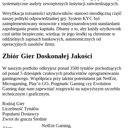
systematyczne audyty zewnętrznych instytucji zatwierdzających.
Weryfikacja tożsamości użytkowników stanowi nieodłączną część
naszej polityki odpowiedzialnej gry. System KYC był
zaimplementowany stosownie z międzynarodowymi standardami
zapobiegania praniu kapitału. Dbamy o to, aby każdy użytkownik
czuł siebie bezpiecznie, wiedząc że jego środki są chronione w
oddzielnych zapisach bankowych, autonomicznych od
operacyjnych zasobów firmy.
Zbiór Gier Doskonałej Jakości
W naszym portfolio odkryjesz ponad 3500 tytułów pochodzących
od ponad 5 dziesiątek czołowych producentów oprogramowania
gamingowego. Współpraca przy takimi potentatami jak NetEnt,
Microgaming, Play’n GO, Pragmatic Gaming czy Evolution
Gaming daje nam zapewniać rozgrywki na najwyższym szczeblu
technicznym i graficznym.
Rodzaj Gier
Liczebność Tytułów
Popularni Dostawcy
Zwrot do gracza Średnie
NetEnt Gaming,