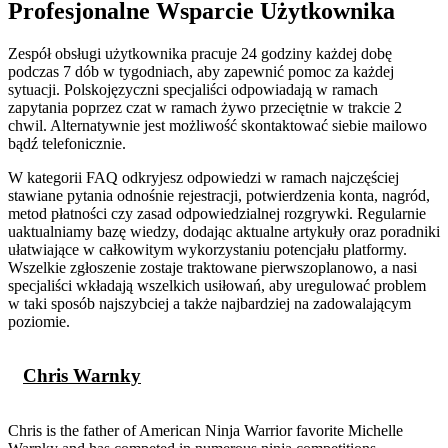
Profesjonalne Wsparcie Użytkownika
Zespół obsługi użytkownika pracuje 24 godziny każdej dobę
podczas 7 dób w tygodniach, aby zapewnić pomoc za każdej
sytuacji. Polskojęzyczni specjaliści odpowiadają w ramach
zapytania poprzez czat w ramach żywo przeciętnie w trakcie 2
chwil. Alternatywnie jest możliwość skontaktować siebie mailowo
bądź telefonicznie.
W kategorii FAQ odkryjesz odpowiedzi w ramach najczęściej
stawiane pytania odnośnie rejestracji, potwierdzenia konta, nagród,
metod płatności czy zasad odpowiedzialnej rozgrywki. Regularnie
uaktualniamy bazę wiedzy, dodając aktualne artykuły oraz poradniki
ułatwiające w całkowitym wykorzystaniu potencjału platformy.
Wszelkie zgłoszenie zostaje traktowane pierwszoplanowo, a nasi
specjaliści wkładają wszelkich usiłowań, aby uregulować problem
w taki sposób najszybciej a także najbardziej na zadowalającym
poziomie.
Chris Warnky
Chris is the father of American Ninja Warrior favorite Michelle