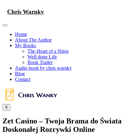
Skip
to
Chris Warnky
content
Home
About The Author
My Books
The Heart of a Ninja
Well done Life
Book Trailer
Audio book by chris warnky
Blog
Contact
X
Zet Casino – Twoja Brama do Świata
Doskonałej Rozrywki Online