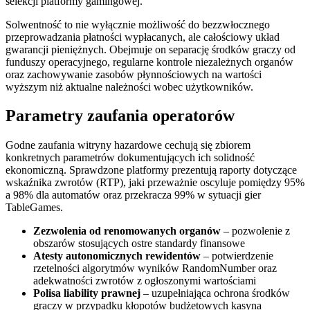
selekcji platformy gamingowej.
Solwentność to nie wyłącznie możliwość do bezzwłocznego
przeprowadzania płatności wypłacanych, ale całościowy układ
gwarancji pieniężnych. Obejmuje on separację środków graczy od
funduszy operacyjnego, regularne kontrole niezależnych organów
oraz zachowywanie zasobów płynnościowych na wartości
wyższym niż aktualne należności wobec użytkowników.
Parametry zaufania operatorów
Godne zaufania witryny hazardowe cechują się zbiorem
konkretnych parametrów dokumentujących ich solidność
ekonomiczną. Sprawdzone platformy prezentują raporty dotyczące
wskaźnika zwrotów (RTP), jaki przeważnie oscyluje pomiędzy 95%
a 98% dla automatów oraz przekracza 99% w sytuacji gier
TableGames.
Zezwolenia od renomowanych organów
– pozwolenie z
obszarów stosujących ostre standardy finansowe
Atesty autonomicznych rewidentów
– potwierdzenie
rzetelności algorytmów wyników RandomNumber oraz
adekwatności zwrotów z ogłoszonymi wartościami
Polisa liability prawnej
– uzupełniająca ochrona środków
graczy w przypadku kłopotów budżetowych kasyna