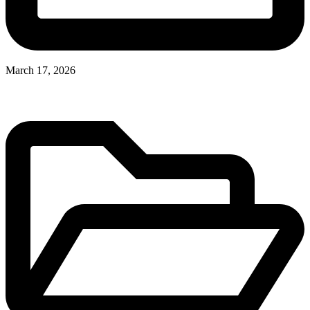
March 17, 2026