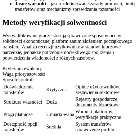
Jasne warunki
– jasno zdefiniowane zasady promocji, limity
transferów oraz mechanizmy sprawdzania tożsamości
Metody weryfikacji solwentności
Wykwalifikowani gracze stosują sprawdzone sposoby oceny
solidności ekonomicznej platform zanim złożeniem początkowego
transferu. Analiza recenzji użytkowników stanowi kluczowe
narzędzie, jednakże potrzebuje dociekliwego spojrzenia i
potwierdzenia wiadomości z różnych zasobów.
Kryterium ewaluacji
Waga priorytetowości
Sposób kontroli
Doświadczenie
Opinie użytkowników,
Krytyczna
transferów
zestawienia sektorowe
Rejestry gospodarcze,
Struktura własności
Duża
dokumenty biznesowe
Warunki platformy,
Progi płatnicze
Umiarkowana
weryfikacje praktyczne
Dostępność opcji
System transferów,
Średnia
transferów
sprawdzenie profilu