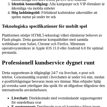
Identisk bonustillgång:
Alla kampanjer och VIP-förmåner är
åtkomliga via mobila enheter
Hög laddningstid:
Förbättrad kodstruktur säkerställer att
spelen startar på under tre sek
Teknologiska specifikationer för mobilt spel
Plattformen stödjer HTML5-teknologi vilket eliminerar behovet av
Flash-plugin. Detta garanterar kompatibilitet med samtida
webbläsare som Safari, Chrome och Firefox. Minimum
operativsystemkrav är Apple iOS 11.0 eller Android 6.0 för optimal
prestanda.
Professionell kundservice dygnet runt
Detta supportteam är tillgängligt 24/7 via livechatt, e-post och
telefon. Genomsnittlig svarstid i livechatten är under två min, medan
e-postförfrågningar besvaras inom sex timmar. Man erbjuder hjälp
på svenska samt ytterligare åtta språk för att tillgodose tillgodose den
internationella användarbasen.
Livechatt:
Direktkontakt med svensktalande supportagenter
för omedelbara svar
E-postsupport:
Detaljerade svar på komplexa frågor inom