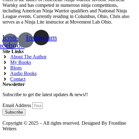
Warnky and has competed in numerous ninja competitions,
including American Ninja Warrior qualifiers and National Ninja
League events. Currently residing in Columbus, Ohio, Chris also
serves as a Ninja Lite instructor at Movement Lab Ohio.
Icon-
Instagram
acebook
Site Links
About The Author
My Books
Blogs
Audio Books
Contact
Newsletter
Subscribe to get the latest updates & news!!
Email Address
Subscribe
Copyright © 2025 – All rights reserved. Designed By Frontline
Writers