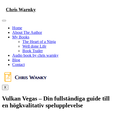
Skip
to
Chris Warnky
content
Home
About The Author
My Books
The Heart of a Ninja
Well done Life
Book Trailer
Audio book by chris warnky
Blog
Contact
X
Vulkan Vegas – Din fullständiga guide till
en högkvalitativ spelupplevelse