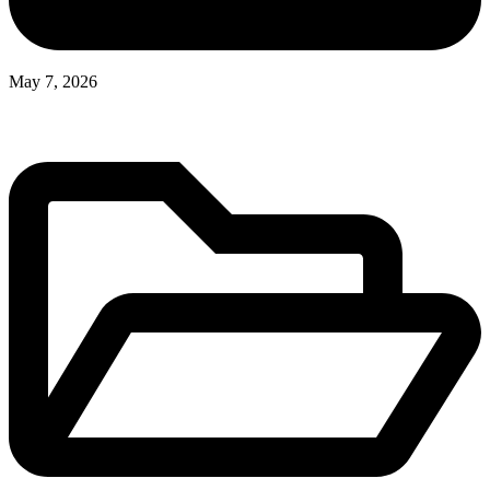
May 7, 2026