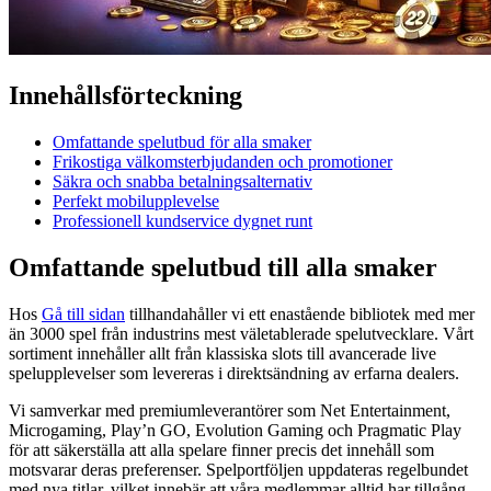
Innehållsförteckning
Omfattande spelutbud för alla smaker
Frikostiga välkomsterbjudanden och promotioner
Säkra och snabba betalningsalternativ
Perfekt mobilupplevelse
Professionell kundservice dygnet runt
Omfattande spelutbud till alla smaker
Hos
Gå till sidan
tillhandahåller vi ett enastående bibliotek med mer
än 3000 spel från industrins mest väletablerade spelutvecklare. Vårt
sortiment innehåller allt från klassiska slots till avancerade live
spelupplevelser som levereras i direktsändning av erfarna dealers.
Vi samverkar med premiumleverantörer som Net Entertainment,
Microgaming, Play’n GO, Evolution Gaming och Pragmatic Play
för att säkerställa att alla spelare finner precis det innehåll som
motsvarar deras preferenser. Spelportföljen uppdateras regelbundet
med nya titlar, vilket innebär att våra medlemmar alltid har tillgång