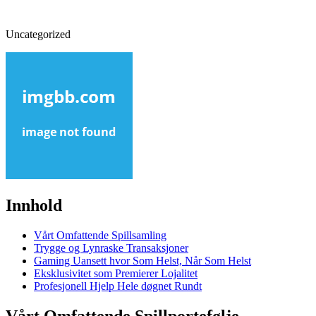
Uncategorized
Innhold
Vårt Omfattende Spillsamling
Trygge og Lynraske Transaksjoner
Gaming Uansett hvor Som Helst, Når Som Helst
Eksklusivitet som Premierer Lojalitet
Profesjonell Hjelp Hele døgnet Rundt
Vårt Omfattende Spillportefølje