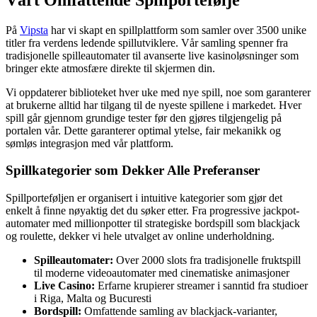
På
Vipsta
har vi skapt en spillplattform som samler over 3500 unike
titler fra verdens ledende spillutviklere. Vår samling spenner fra
tradisjonelle spilleautomater til avanserte live kasinoløsninger som
bringer ekte atmosfære direkte til skjermen din.
Vi oppdaterer biblioteket hver uke med nye spill, noe som garanterer
at brukerne alltid har tilgang til de nyeste spillene i markedet. Hver
spill går gjennom grundige tester før den gjøres tilgjengelig på
portalen vår. Dette garanterer optimal ytelse, fair mekanikk og
sømløs integrasjon med vår plattform.
Spillkategorier som Dekker Alle Preferanser
Spillporteføljen er organisert i intuitive kategorier som gjør det
enkelt å finne nøyaktig det du søker etter. Fra progressive jackpot-
automater med millionpotter til strategiske bordspill som blackjack
og roulette, dekker vi hele utvalget av online underholdning.
Spilleautomater:
Over 2000 slots fra tradisjonelle fruktspill
til moderne videoautomater med cinematiske animasjoner
Live Casino:
Erfarne krupierer streamer i sanntid fra studioer
i Riga, Malta og Bucuresti
Bordspill:
Omfattende samling av blackjack-varianter,