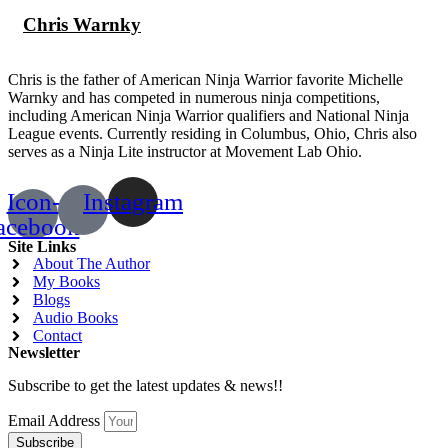
Chris Warnky
Chris is the father of American Ninja Warrior favorite Michelle
Warnky and has competed in numerous ninja competitions,
including American Ninja Warrior qualifiers and National Ninja
League events. Currently residing in Columbus, Ohio, Chris also
serves as a Ninja Lite instructor at Movement Lab Ohio.
Icon-
Instagram
acebook
Site Links
About The Author
My Books
Blogs
Audio Books
Contact
Newsletter
Subscribe to get the latest updates & news!!
Email Address
Subscribe