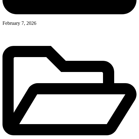
February 7, 2026