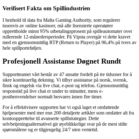
Verifisert Fakta om Spillindustrien
I henhold til data fra Malta Gaming Authority, som regulerer
tusenvis av online kasinoer, må alle lisensierte operatører
opprettholde minst 95% utbetalingsprosent på spilleautomater over
rullerende 12-månedersperioder. På Vipsta overgår vi dette kravet
med en gjennomsnittlig RTP (Return to Player) på 96,4% på tvers av
hele spillporteføljen.
Profesjonell Assistanse Døgnet Rundt
Supportteamet vårt består av 47 ansatte fordelt på tre tidsoner for å
sikre kontinuerlig dekning. Vi tilbyr assistanse på norsk, svensk,
finsk og engelsk via live chat, e-post og telefon. Gjennomsnittlig
responstid på live chat er under to minutter, mens e-
posthenvendelser normalt besvares innen fire timer.
For å effektivisere supporten har vi også laget et omfattende
hjelpesenter med mer enn 200 detaljerte artikler som omfatter alt fra
kontoopprettelse til avanserte spillstrategier. Dette
selvbetjeningsalternativet gir øyeblikkelige svar på de mest stilte
spørsmålene og er tilgjengelig 24/7 uten ventetid.