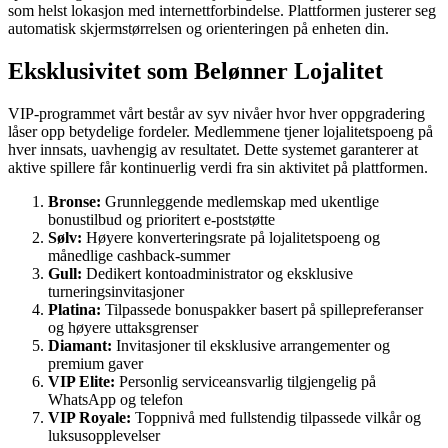
som helst lokasjon med internettforbindelse. Plattformen justerer seg
automatisk skjermstørrelsen og orienteringen på enheten din.
Eksklusivitet som Belønner Lojalitet
VIP-programmet vårt består av syv nivåer hvor hver oppgradering
låser opp betydelige fordeler. Medlemmene tjener lojalitetspoeng på
hver innsats, uavhengig av resultatet. Dette systemet garanterer at
aktive spillere får kontinuerlig verdi fra sin aktivitet på plattformen.
Bronse:
Grunnleggende medlemskap med ukentlige
bonustilbud og prioritert e-poststøtte
Sølv:
Høyere konverteringsrate på lojalitetspoeng og
månedlige cashback-summer
Gull:
Dedikert kontoadministrator og eksklusive
turneringsinvitasjoner
Platina:
Tilpassede bonuspakker basert på spillepreferanser
og høyere uttaksgrenser
Diamant:
Invitasjoner til eksklusive arrangementer og
premium gaver
VIP Elite:
Personlig serviceansvarlig tilgjengelig på
WhatsApp og telefon
VIP Royale:
Toppnivå med fullstendig tilpassede vilkår og
luksusopplevelser