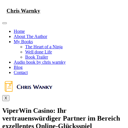
Skip
to
Chris Warnky
content
Home
About The Author
My Books
The Heart of a Ninja
Well done Life
Book Trailer
Audio book by chris warnky
Blog
Contact
X
ViperWin Casino: Ihr
vertrauenswürdiger Partner im Bereich
exzellentes Online-Glücksspiel