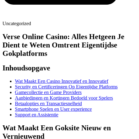
Uncategorized
Verse Online Casino: Alles Hetgeen Je
Dient te Weten Omtrent Eigentijdse
Gokplatforms
Inhoudsopgave
Wat Maakt Een Casino Innovatief en Innovatief
Security en Certificeringen Op Eigentijdse Platforms
Gamecollectie en Game Providers
Aanbiedingen en Kortingen Bedoeld voor Spelers
Betaalopties en Transactiesnelheid
Smartphone Spelen en User experience
Support en Assistentie
Wat Maakt Een Goksite Nieuw en
Vernieuwend