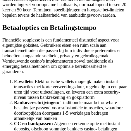
worden ingezet voor opname haalbaar is, normaal lopend tussen 20
keer en 50 keer. Termijnen, speelbijdragen en hoogste bet-limieten
bepalen tevens de haalbaarheid van aanbiedingsvoorwaarden.
Betaalopties en Betalingstempo
Financiële souplesse is een fundamenteel distinctief aspect voor
eigentijdse goksites. Gebruikers eisen een ruim scala aan
transactiemethoden die passen bij hun individuele preferenties en
behoeften aangaande snelheid, privacy en gebruiksgemak.
Vernieuwende casino’s implementeren zowel traditionele als
emerging betaalmethoden om optimale bereikbaarheid te
garanderen.
E-wallets:
Elektronische wallets mogelijk maken instant
transacties met korte verwerkingsduur, regelmatig in een paar
uren tijd voor uitbetalingen, en leveren een extra security-
niveau tussen bankrekening en gokplatform
Bankoverschrijvingen:
Traditionele maar betrouwbare
betaalwijze passend voor substantiële transacties, waardoor
doorlooptijden doorgaans 1-5 werkdagen bedragen
afhankelijk van banken
CC en bankpassen:
Algemeen erkende optie met instant
deposits, ofschoon sommige bankiers casino- betalingen