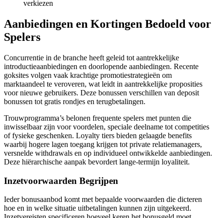
verkiezen
Aanbiedingen en Kortingen Bedoeld voor
Spelers
Concurrentie in de branche heeft geleid tot aantrekkelijke
introductieaanbiedingen en doorlopende aanbiedingen. Recente
goksites volgen vaak krachtige promotiestrategieën om
marktaandeel te veroveren, wat leidt in aantrekkelijke proposities
voor nieuwe gebruikers. Deze bonussen verschillen van deposit
bonussen tot gratis rondjes en terugbetalingen.
Trouwprogramma’s belonen frequente spelers met punten die
inwisselbaar zijn voor voordelen, speciale deelname tot competities
of fysieke geschenken. Loyalty tiers bieden gelaagde benefits
waarbij hogere lagen toegang krijgen tot private relatiemanagers,
versnelde withdrawals en op individueel ontwikkelde aanbiedingen.
Deze hiërarchische aanpak bevordert lange-termijn loyaliteit.
Inzetvoorwaarden Begrijpen
Ieder bonusaanbod komt met bepaalde voorwaarden die dicteren
hoe en in welke situatie uitbetalingen kunnen zijn uitgekeerd.
Inzetvereisten specificeren hoeveel keren het bonusgeld moet