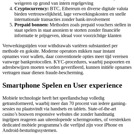
weigeren op grond van intern regelgeving
Cryptocurrency:
BTC, Ethereum en diverse digitale valuta
bieden vertrouwelijkheid, lage verwerkingskosten en snelle
internationale transacties zonder bank-involvement
Prepaid bonnen:
Methoden zoals prepaid vouchers stellen in
staat spelers in staat anoniem te storten zonder financiële
informatie te prijsgeven, ideaal voor voorzichtige klanten
Verwerkingstijden voor withdrawals variëren substantieel per
methode en goksite. Moderne operators mikken naar instant
opnames voor wallets, daar conventionele opties meer tijd vereisen
vanwege bankprotocollen. KYC-procedures, waarbij paspoorten en
adresbewijzen moeten worden geverifieerd, kunnen initiële opnames
vertragen maar dienen fraude-bescherming.
Smartphone Spelen en User experience
Mobiele technologie heeft het speellandschap volledig
getransformeerd, waarbij meer dan 70 procent van iedere gaming-
sessies nu plaatsvindt via handsets en tablets. State-of-the-art
casino’s bouwen responsive websites die zonder handmatig
ingrijpen reageren aan uiteenlopende schermgroottes, of verstrekken
dedicated mobiele programma’s die verfijnd zijn voor iPhone en
Android-besturingssystemen.