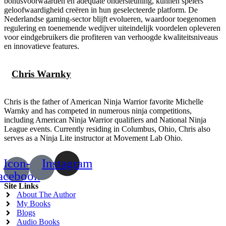
bonusvoorwaarden en adequate ondersteuning, kunnen spelers
geloofwaardigheid creëren in hun geselecteerde platform. De
Nederlandse gaming-sector blijft evolueren, waardoor toegenomen
regulering en toenemende wedijver uiteindelijk voordelen opleveren
voor eindgebruikers die profiteren van verhoogde kwaliteitsniveaus
en innovatieve features.
Chris Warnky
Chris is the father of American Ninja Warrior favorite Michelle
Warnky and has competed in numerous ninja competitions,
including American Ninja Warrior qualifiers and National Ninja
League events. Currently residing in Columbus, Ohio, Chris also
serves as a Ninja Lite instructor at Movement Lab Ohio.
Icon-
Instagram
acebook
Site Links
About The Author
My Books
Blogs
Audio Books