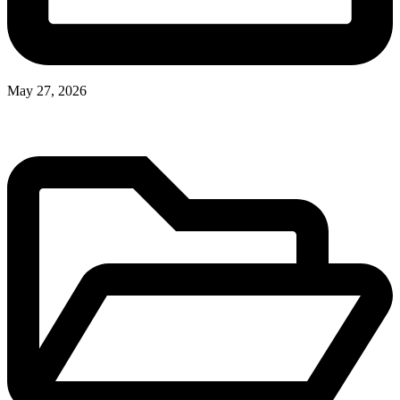
May 27, 2026