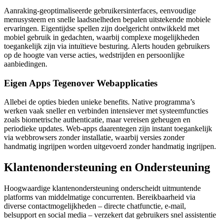
Aanraking-geoptimaliseerde gebruikersinterfaces, eenvoudige
menusysteem en snelle laadsnelheden bepalen uitstekende mobiele
ervaringen. Eigentijdse spellen zijn doelgericht ontwikkeld met
mobiel gebruik in gedachten, waarbij complexe mogelijkheden
toegankelijk zijn via intuïtieve besturing. Alerts houden gebruikers
op de hoogte van verse acties, wedstrijden en persoonlijke
aanbiedingen.
Eigen Apps Tegenover Webapplicaties
Allebei de opties bieden unieke benefits. Native programma’s
werken vaak sneller en verbinden intensiever met systeemfuncties
zoals biometrische authenticatie, maar vereisen geheugen en
periodieke updates. Web-apps daarentegen zijn instant toegankelijk
via webbrowsers zonder installatie, waarbij versies zonder
handmatig ingrijpen worden uitgevoerd zonder handmatig ingrijpen.
Klantenondersteuning en Ondersteuning
Hoogwaardige klantenondersteuning onderscheidt uitmuntende
platforms van middelmatige concurrenten. Bereikbaarheid via
diverse contactmogelijkheden – directe chatfunctie, e-mail,
belsupport en social media – verzekert dat gebruikers snel assistentie