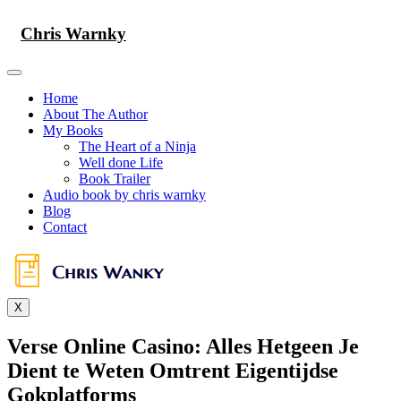
Skip
to
Chris Warnky
content
Home
About The Author
My Books
The Heart of a Ninja
Well done Life
Book Trailer
Audio book by chris warnky
Blog
Contact
X
Verse Online Casino: Alles Hetgeen Je
Dient te Weten Omtrent Eigentijdse
Gokplatforms