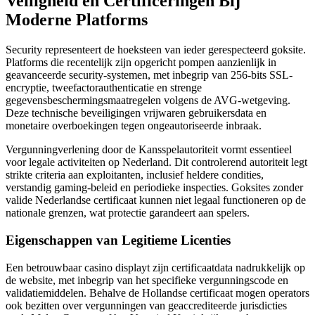
Veiligheid en Certificeringen Bij
Moderne Platforms
Security representeert de hoeksteen van ieder gerespecteerd goksite.
Platforms die recentelijk zijn opgericht pompen aanzienlijk in
geavanceerde security-systemen, met inbegrip van 256-bits SSL-
encryptie, tweefactorauthenticatie en strenge
gegevensbeschermingsmaatregelen volgens de AVG-wetgeving.
Deze technische beveiligingen vrijwaren gebruikersdata en
monetaire overboekingen tegen ongeautoriseerde inbraak.
Vergunningverlening door de Kansspelautoriteit vormt essentieel
voor legale activiteiten op Nederland. Dit controlerend autoriteit legt
strikte criteria aan exploitanten, inclusief heldere condities,
verstandig gaming-beleid en periodieke inspecties. Goksites zonder
valide Nederlandse certificaat kunnen niet legaal functioneren op de
nationale grenzen, wat protectie garandeert aan spelers.
Eigenschappen van Legitieme Licenties
Een betrouwbaar casino displayt zijn certificaatdata nadrukkelijk op
de website, met inbegrip van het specifieke vergunningscode en
validatiemiddelen. Behalve de Hollandse certificaat mogen operators
ook bezitten over vergunningen van geaccrediteerde jurisdicties