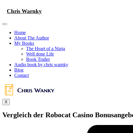
Skip
to
Chris Warnky
content
Home
About The Author
My Books
The Heart of a Ninja
Well done Life
Book Trailer
Audio book by chris warnky
Blog
Contact
X
Vergleich der Robocat Casino Bonusangeb