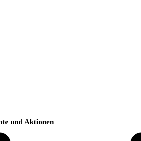
ote und Aktionen