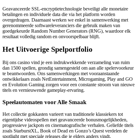
Geavanceerde SSL-encryptietechnologie beveiligt alle monetaire
betalingen en individuele data die via het platform worden
overgedragen. Daarnaast werken we enkel in samenwerking met
gerenommeerde softwareleveranciers die gebruik maken van
goedgekeurde Random Number Generators (RNG), waardoor elk
resultaat volledig random en onvoorspelbaar blijft.
Het Uitvoerige Spelportfolio
Bij ons casino vind je een indrukwekkende verzameling van ruim
dan 1500 spellen, grondig samengesteld om aan alle spelervoorkeur
te beantwoorden. Ons samenwerkingen met vooraanstaande
ontwikkelaars zoals NetEntertainment, Microgaming, Play and GO
en Evolution Gaming zorgen voor een constante stroom van nieuwe
titels en vernieuwende gameplay-ervaring.
Speelautomaten voor Alle Smaak
Het collectie gokkasten varieert van traditionele klassiekers tot
eigentijdse videospellen met geavanceerde bonusmogelijkheden,
progressieve jackpots en cinematografische verhalen. Geliefde titels
zoals StarburstXL, Book of Dead en Gonzo’s Quest verdelen de
spotlight met speciale releases die je elders anders vindt.