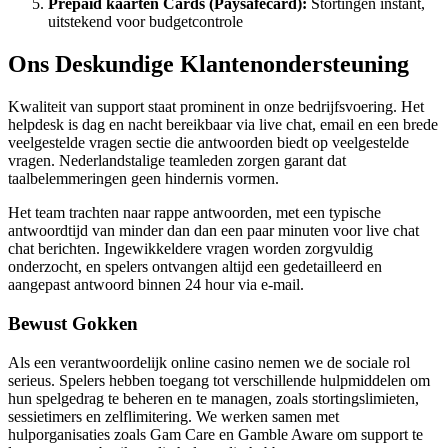
Prepaid kaarten Cards (Paysafecard):
Stortingen instant,
uitstekend voor budgetcontrole
Ons Deskundige Klantenondersteuning
Kwaliteit van support staat prominent in onze bedrijfsvoering. Het
helpdesk is dag en nacht bereikbaar via live chat, email en een brede
veelgestelde vragen sectie die antwoorden biedt op veelgestelde
vragen. Nederlandstalige teamleden zorgen garant dat
taalbelemmeringen geen hindernis vormen.
Het team trachten naar rappe antwoorden, met een typische
antwoordtijd van minder dan dan een paar minuten voor live chat
chat berichten. Ingewikkeldere vragen worden zorgvuldig
onderzocht, en spelers ontvangen altijd een gedetailleerd en
aangepast antwoord binnen 24 hour via e-mail.
Bewust Gokken
Als een verantwoordelijk online casino nemen we de sociale rol
serieus. Spelers hebben toegang tot verschillende hulpmiddelen om
hun spelgedrag te beheren en te managen, zoals stortingslimieten,
sessietimers en zelflimitering. We werken samen met
hulporganisaties zoals Gam Care en Gamble Aware om support te