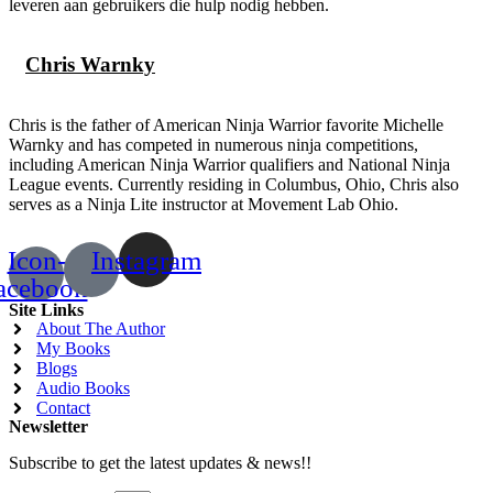
leveren aan gebruikers die hulp nodig hebben.
Chris Warnky
Chris is the father of American Ninja Warrior favorite Michelle
Warnky and has competed in numerous ninja competitions,
including American Ninja Warrior qualifiers and National Ninja
League events. Currently residing in Columbus, Ohio, Chris also
serves as a Ninja Lite instructor at Movement Lab Ohio.
Icon-
Instagram
acebook
Site Links
About The Author
My Books
Blogs
Audio Books
Contact
Newsletter
Subscribe to get the latest updates & news!!