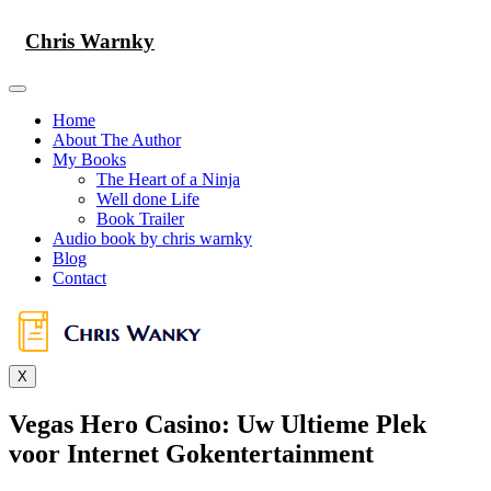
Skip
to
Chris Warnky
content
Home
About The Author
My Books
The Heart of a Ninja
Well done Life
Book Trailer
Audio book by chris warnky
Blog
Contact
X
Vegas Hero Casino: Uw Ultieme Plek
voor Internet Gokentertainment