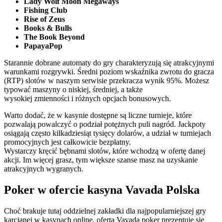
Lady Wolf Moon Megaways
Fishing Club
Rise of Zeus
Books & Bulls
The Book Beyond
PapayaPop
Starannie dobrane automaty do gry charakteryzują się atrakcyjnymi
warunkami rozgrywki. Średni poziom wskaźnika zwrotu do gracza
(RTP) slotów w naszym serwisie przekracza wynik 95%. Możesz
typować maszyny o niskiej, średniej, a także
wysokiej zmienności i różnych opcjach bonusowych.
Warto dodać, że w kasynie dostępne są liczne turnieje, które
pozwalają powalczyć o podział potężnych puli nagród. Jackpoty
osiągają często kilkadziesiąt tysięcy dolarów, a udział w turniejach
promocyjnych jest całkowicie bezpłatny.
Wystarczy kręcić bębnami slotów, które wchodzą w ofertę danej
akcji. Im więcej grasz, tym większe szanse masz na uzyskanie
atrakcyjnych wygranych.
Poker w ofercie kasyna Vavada Polska
Choć brakuje tutaj oddzielnej zakładki dla najpopularniejszej gry
karcianej w kasynach online, oferta Vavada poker prezentuje się