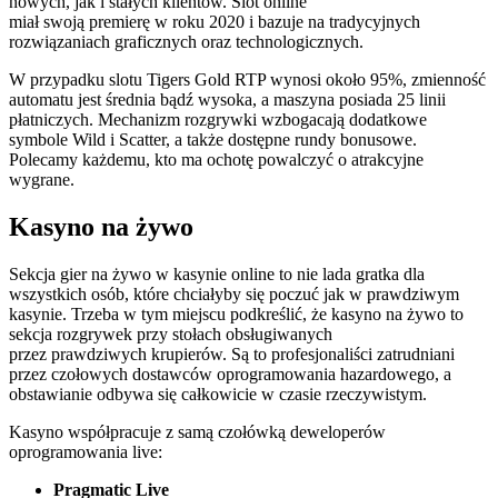
nowych, jak i stałych klientów. Slot online
miał swoją premierę w roku 2020 i bazuje na tradycyjnych
rozwiązaniach graficznych oraz technologicznych.
W przypadku slotu Tigers Gold RTP wynosi około 95%, zmienność
automatu jest średnia bądź wysoka, a maszyna posiada 25 linii
płatniczych. Mechanizm rozgrywki wzbogacają dodatkowe
symbole Wild i Scatter, a także dostępne rundy bonusowe.
Polecamy każdemu, kto ma ochotę powalczyć o atrakcyjne
wygrane.
Kasyno na żywo
Sekcja gier na żywo w kasynie online to nie lada gratka dla
wszystkich osób, które chciałyby się poczuć jak w prawdziwym
kasynie. Trzeba w tym miejscu podkreślić, że kasyno na żywo to
sekcja rozgrywek przy stołach obsługiwanych
przez prawdziwych krupierów. Są to profesjonaliści zatrudniani
przez czołowych dostawców oprogramowania hazardowego, a
obstawianie odbywa się całkowicie w czasie rzeczywistym.
Kasyno współpracuje z samą czołówką deweloperów
oprogramowania live:
Pragmatic Live