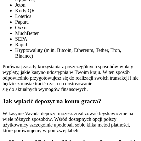
Jeton
Kody QR
Loterica
Papara
Oxxo
MuchBetter
SEPA
Rapid
Kryptowaluty (m.in. Bitcoin, Ethereum, Tether, Tron,
Binance)
Porównaj zasady korzystania z poszczególnych sposobów wpłaty i
wypłaty, jakie kasyno udostępnia w Twoim kraju. W ten sposób
odpowiednio przygotowujesz się do realizacji swoich transakcji i nie
będziesz musiał tracić czasu na dostosowanie
się do aktualnych wymogów finansowych.
Jak wpłacić depozyt na konto gracza?
W kasynie Vavada depozyt możesz zrealizować błyskawicznie na
wiele różnych sposobów. Wśród dostępnych opcji polscy
użytkownicy szczególnie upodobali sobie kilka metod płatności,
które porównujemy w poniższej tabeli: