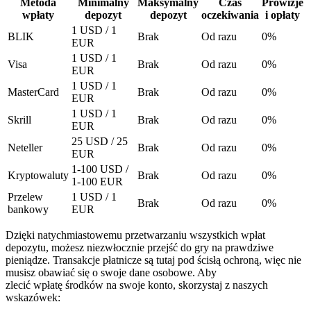
Metoda
Minimalny
Maksymalny
Czas
Prowizje
wpłaty
depozyt
depozyt
oczekiwania
i opłaty
1 USD / 1
BLIK
Brak
Od razu
0%
EUR
1 USD / 1
Visa
Brak
Od razu
0%
EUR
1 USD / 1
MasterCard
Brak
Od razu
0%
EUR
1 USD / 1
Skrill
Brak
Od razu
0%
EUR
25 USD / 25
Neteller
Brak
Od razu
0%
EUR
1-100 USD /
Kryptowaluty
Brak
Od razu
0%
1-100 EUR
Przelew
1 USD / 1
Brak
Od razu
0%
bankowy
EUR
Dzięki natychmiastowemu przetwarzaniu wszystkich wpłat
depozytu, możesz niezwłocznie przejść do gry na prawdziwe
pieniądze. Transakcje płatnicze są tutaj pod ścisłą ochroną, więc nie
musisz obawiać się o swoje dane osobowe. Aby
zlecić wpłatę środków na swoje konto, skorzystaj z naszych
wskazówek: