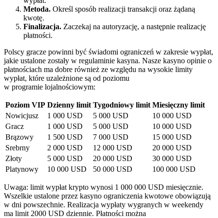
wypłat.
Metoda.
Określ sposób realizacji transakcji oraz żądaną
kwotę.
Finalizacja.
Zaczekaj na autoryzację, a następnie realizację
płatności.
Polscy gracze powinni być świadomi ograniczeń w zakresie wypłat,
jakie ustalone zostały w regulaminie kasyna. Nasze kasyno opinie o
płatnościach ma dobre również ze względu na wysokie limity
wypłat, które uzależnione są od poziomu
w programie lojalnościowym:
Poziom VIP
Dzienny limit
Tygodniowy limit
Miesięczny limit
Nowicjusz
1 000 USD
5 000 USD
10 000 USD
Gracz
1 000 USD
5 000 USD
10 000 USD
Brązowy
1 500 USD
7 000 USD
15 000 USD
Srebrny
2 000 USD
12 000 USD
20 000 USD
Złoty
5 000 USD
20 000 USD
30 000 USD
Platynowy
10 000 USD
50 000 USD
100 000 USD
Uwaga: limit wypłat krypto wynosi 1 000 000 USD miesięcznie.
Wszelkie ustalone przez kasyno ograniczenia kwotowe obowiązują
w dni powszechnie. Realizacja wypłaty wygranych w weekendy
ma limit 2000 USD dziennie. Płatności można