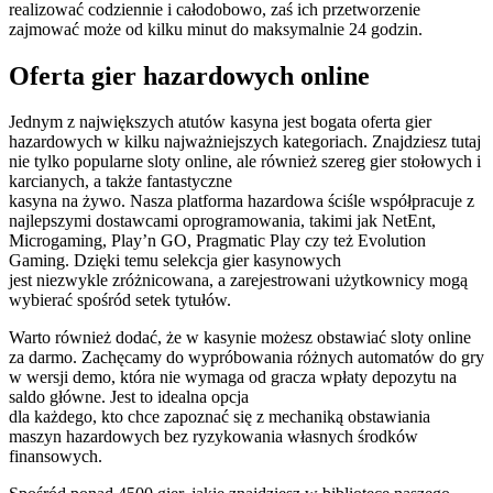
realizować codziennie i całodobowo, zaś ich przetworzenie
zajmować może od kilku minut do maksymalnie 24 godzin.
Oferta gier hazardowych online
Jednym z największych atutów kasyna jest bogata oferta gier
hazardowych w kilku najważniejszych kategoriach. Znajdziesz tutaj
nie tylko popularne sloty online, ale również szereg gier stołowych i
karcianych, a także fantastyczne
kasyna na żywo. Nasza platforma hazardowa ściśle współpracuje z
najlepszymi dostawcami oprogramowania, takimi jak NetEnt,
Microgaming, Play’n GO, Pragmatic Play czy też Evolution
Gaming. Dzięki temu selekcja gier kasynowych
jest niezwykle zróżnicowana, a zarejestrowani użytkownicy mogą
wybierać spośród setek tytułów.
Warto również dodać, że w kasynie możesz obstawiać sloty online
za darmo. Zachęcamy do wypróbowania różnych automatów do gry
w wersji demo, która nie wymaga od gracza wpłaty depozytu na
saldo główne. Jest to idealna opcja
dla każdego, kto chce zapoznać się z mechaniką obstawiania
maszyn hazardowych bez ryzykowania własnych środków
finansowych.