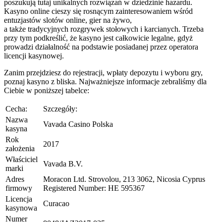
poszukują tutaj unikalnych rozwiązań w dziedzinie hazardu.
Kasyno online cieszy się rosnącym zainteresowaniem wśród
entuzjastów slotów online, gier na żywo,
a także tradycyjnych rozgrywek stołowych i karcianych. Trzeba
przy tym podkreślić, że kasyno jest całkowicie legalne, gdyż
prowadzi działalność na podstawie posiadanej przez operatora
licencji kasynowej.
Zanim przejdziesz do rejestracji, wpłaty depozytu i wyboru gry,
poznaj kasyno z bliska. Najważniejsze informacje zebraliśmy dla
Ciebie w poniższej tabelce:
Cecha:
Szczegóły:
Nazwa
Vavada Casino Polska
kasyna
Rok
2017
założenia
Właściciel
Vavada B.V.
marki
Adres
Moracon Ltd. Strovolou, 213 3062, Nicosia Cyprus
firmowy
Registered Number: HE 595367
Licencja
Curacao
kasynowa
Numer