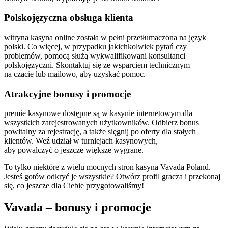
Polskojęzyczna obsługa klienta
witryna kasyna online została w pełni przetłumaczona na język
polski. Co więcej, w przypadku jakichkolwiek pytań czy
problemów, pomocą służą wykwalifikowani konsultanci
polskojęzyczni. Skontaktuj się ze wsparciem technicznym
na czacie lub mailowo, aby uzyskać pomoc.
Atrakcyjne bonusy i promocje
premie kasynowe dostępne są w kasynie internetowym dla
wszystkich zarejestrowanych użytkowników. Odbierz bonus
powitalny za rejestrację, a także sięgnij po oferty dla stałych
klientów. Weź udział w turniejach kasynowych,
aby powalczyć o jeszcze większe wygrane.
To tylko niektóre z wielu mocnych stron kasyna Vavada Poland.
Jesteś gotów odkryć je wszystkie? Otwórz profil gracza i przekonaj
się, co jeszcze dla Ciebie przygotowaliśmy!
Vavada – bonusy i promocje