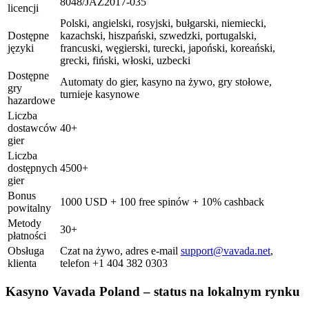
8048/JAZ2017-035
licencji
Polski, angielski, rosyjski, bułgarski, niemiecki,
Dostępne
kazachski, hiszpański, szwedzki, portugalski,
języki
francuski, węgierski, turecki, japoński, koreański,
grecki, fiński, włoski, uzbecki
Dostępne
Automaty do gier, kasyno na żywo, gry stołowe,
gry
turnieje kasynowe
hazardowe
Liczba
dostawców
40+
gier
Liczba
dostępnych
4500+
gier
Bonus
1000 USD + 100 free spinów + 10% cashback
powitalny
Metody
30+
płatności
Obsługa
Czat na żywo, adres e-mail
support@vavada.net
,
klienta
telefon +1 404 382 0303
Kasyno Vavada Poland – status na lokalnym rynku