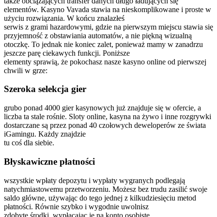
także obciążających transfer danych długo ładujących się
elementów. Kasyno Vavada stawia na nieskomplikowane i proste w
użyciu rozwiązania. W końcu znalazłeś
serwis z grami hazardowymi, gdzie na pierwszym miejscu stawia się
przyjemność z obstawiania automatów, a nie piękną wizualną
otoczkę. To jednak nie koniec zalet, ponieważ mamy w zanadrzu
jeszcze parę ciekawych funkcji. Poniższe
elementy sprawią, że pokochasz nasze kasyno online od pierwszej
chwili w grze:
Szeroka selekcja gier
grubo ponad 4000 gier kasynowych już znajduje się w ofercie, a
liczba ta stale rośnie. Sloty online, kasyna na żywo i inne rozgrywki
dostarczane są przez ponad 40 czołowych deweloperów ze świata
iGamingu. Każdy znajdzie
tu coś dla siebie.
Błyskawiczne płatności
wszystkie wpłaty depozytu i wypłaty wygranych podlegają
natychmiastowemu przetworzeniu. Możesz bez trudu zasilić swoje
saldo główne, używając do tego jednej z kilkudziesięciu metod
płatności. Równie szybko i wygodnie uwolnisz
zdobyte środki, wypłacając je na konto osobiste.