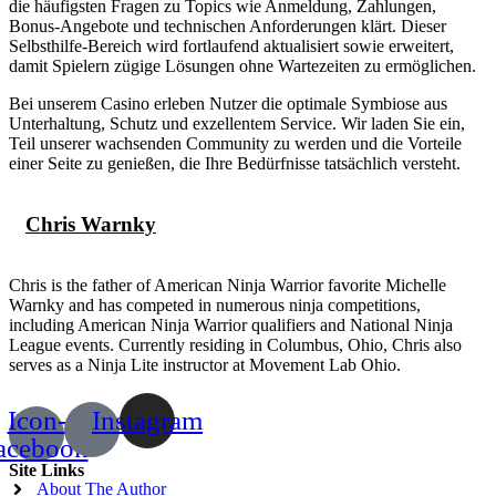
die häufigsten Fragen zu Topics wie Anmeldung, Zahlungen,
Bonus-Angebote und technischen Anforderungen klärt. Dieser
Selbsthilfe-Bereich wird fortlaufend aktualisiert sowie erweitert,
damit Spielern zügige Lösungen ohne Wartezeiten zu ermöglichen.
Bei unserem Casino erleben Nutzer die optimale Symbiose aus
Unterhaltung, Schutz und exzellentem Service. Wir laden Sie ein,
Teil unserer wachsenden Community zu werden und die Vorteile
einer Seite zu genießen, die Ihre Bedürfnisse tatsächlich versteht.
Chris Warnky
Chris is the father of American Ninja Warrior favorite Michelle
Warnky and has competed in numerous ninja competitions,
including American Ninja Warrior qualifiers and National Ninja
League events. Currently residing in Columbus, Ohio, Chris also
serves as a Ninja Lite instructor at Movement Lab Ohio.
Icon-
Instagram
acebook
Site Links
About The Author