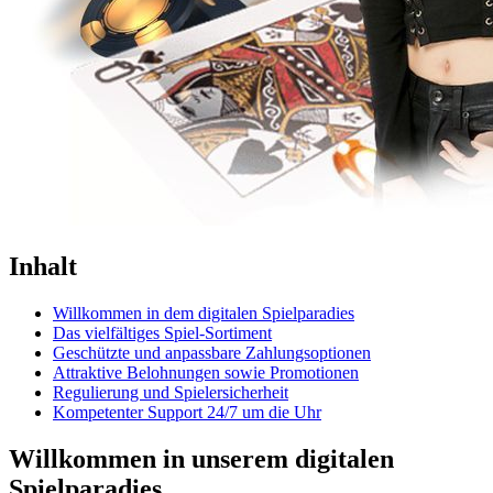
Inhalt
Willkommen in dem digitalen Spielparadies
Das vielfältiges Spiel-Sortiment
Geschützte und anpassbare Zahlungsoptionen
Attraktive Belohnungen sowie Promotionen
Regulierung und Spielersicherheit
Kompetenter Support 24/7 um die Uhr
Willkommen in unserem digitalen
Spielparadies