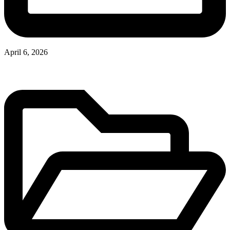
April 6, 2026