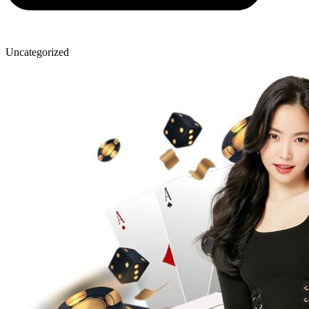
Uncategorized