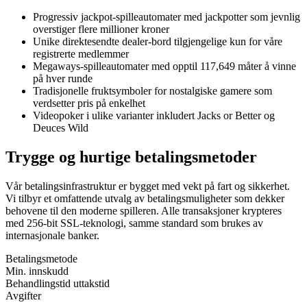
Progressiv jackpot-spilleautomater med jackpotter som jevnlig
overstiger flere millioner kroner
Unike direktesendte dealer-bord tilgjengelige kun for våre
registrerte medlemmer
Megaways-spilleautomater med opptil 117,649 måter å vinne
på hver runde
Tradisjonelle fruktsymboler for nostalgiske gamere som
verdsetter pris på enkelhet
Videopoker i ulike varianter inkludert Jacks or Better og
Deuces Wild
Trygge og hurtige betalingsmetoder
Vår betalingsinfrastruktur er bygget med vekt på fart og sikkerhet.
Vi tilbyr et omfattende utvalg av betalingsmuligheter som dekker
behovene til den moderne spilleren. Alle transaksjoner krypteres
med 256-bit SSL-teknologi, samme standard som brukes av
internasjonale banker.
Betalingsmetode
Min. innskudd
Behandlingstid uttakstid
Avgifter