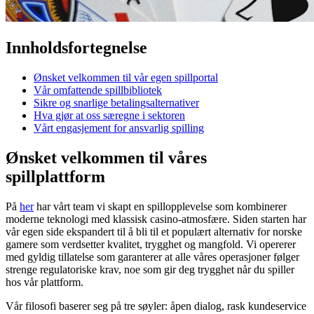
Innholdsfortegnelse
Ønsket velkommen til vår egen spillportal
Vår omfattende spillbibliotek
Sikre og snarlige betalingsalternativer
Hva gjør at oss særegne i sektoren
Vårt engasjement for ansvarlig spilling
Ønsket velkommen til våres
spillplattform
På
her
har vårt team vi skapt en spillopplevelse som kombinerer
moderne teknologi med klassisk casino-atmosfære. Siden starten har
vår egen side ekspandert til å bli til et populært alternativ for norske
gamere som verdsetter kvalitet, trygghet og mangfold. Vi opererer
med gyldig tillatelse som garanterer at alle våres operasjoner følger
strenge regulatoriske krav, noe som gir deg trygghet når du spiller
hos vår plattform.
Vår filosofi baserer seg på tre søyler: åpen dialog, rask kundeservice