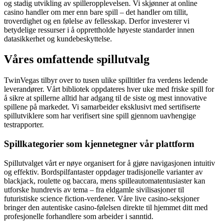
og stadig utvikling av spilleropplevelsen. Vi skjønner at online
casino handler om mer enn bare spill – det handler om tillit,
troverdighet og en følelse av fellesskap. Derfor investerer vi
betydelige ressurser i å opprettholde høyeste standarder innen
datasikkerhet og kundebeskyttelse.
Våres omfattende spillutvalg
TwinVegas tilbyr over to tusen ulike spilltitler fra verdens ledende
leverandører. Vårt bibliotek oppdateres hver uke med friske spill for
å sikre at spillerne alltid har adgang til de siste og mest innovative
spillene på markedet. Vi samarbeider eksklusivt med sertifiserte
spillutviklere som har verifisert sine spill gjennom uavhengige
testrapporter.
Spillkategorier som kjennetegner vår plattform
Spillutvalget vårt er nøye organisert for å gjøre navigasjonen intuitiv
og effektiv. Bordspilfantaster oppdager tradisjonelle varianter av
blackjack, roulette og baccara, mens spilleautomatentusiaster kan
utforske hundrevis av tema – fra eldgamle sivilisasjoner til
futuristiske science fiction-verdener. Våre live casino-seksjoner
bringer den autentiske casino-følelsen direkte til hjemmet ditt med
profesjonelle forhandlere som arbeider i sanntid.