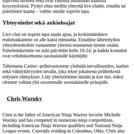
sujuvasti suomea sekä ovat valmiita auttamaan kaikissa
kysymyksissä. Pystyt ottaa meihin yhteyttä live-chatin, emailin tai
puhelimen kautta – valitse sinulle sopivin tapa.
Yhteystiedot sekä aukioloajat
Live-chat on nopein tapa saada apua, ja keskimääräinen
reaktioaikamme on alle kaksi minuuttia. Emailitse lähetettyihin
yhteydenottoihin vastaamme yleensä muutaman tunnin sisään.
Puhelintukemme on auki päivittäin kello 10-24, ja kaikki kontaktit
ovat veloituksettomia suomalaisille käyttäjille.
Talismania Casino -pelisivustomme yhdistää turvallisuuden, laadun
sekä viihdyttävyyden tavalla, joka tekee jokaisesta pelihetkestä
erityisen elämyksen. Liity yhteisöömme tänään ja koe itse, miksi
olemme valinta yhä useammalle suomalaiselle pelaajalle.
Chris Warnky
Chris is the father of American Ninja Warrior favorite Michelle
Warnky and has competed in numerous ninja competitions,
including American Ninja Warrior qualifiers and National Ninja
League events. Currently residing in Columbus, Ohio, Chris also