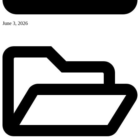
June 3, 2026