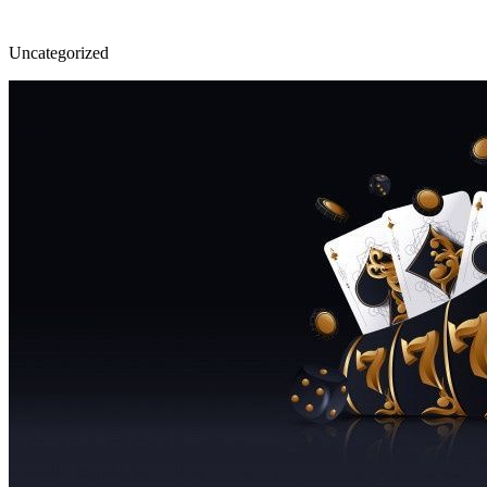
Uncategorized