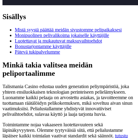
Sisällys
Mistä syystä päättää meidän sivustomme pelipaikaksesi
Monipuolinen pelivalikoima jokaiselle käyttäjille
Luotettavat ja mukautuvat maksuvaihtoehdot
Bonustarjontamme käyttäjille
Pätevä tukipalvelumme
Minkä takia valitsea meidän
peliportaalimme
Talismania Casino edustaa uuden generation peliympäristöä, joka
yhteen ensiluokkaisen teknologian perinteiseen pelielämykseen.
Luonamme kaikki pelaaja on arvostettu asiakas, ja tavoitteemme on
tuottamaan räätälöidyn pelikokemuksen, mikä soveltuu aivan sinun
vaatimuksiisi. Pelialustallamme yhdistyvät innovatiiviset
pelivaihtoehdot, sulavaa käyttö ja laaja tarjonta huvia.
Toimintamme nojaa vakaaseen luotettavuuteen sekä
läpinäkyvyyteen. Olemme tyytyväisiä siitä, että pelialustamme
läpäisee kaikki toimialan vaativat standardit sekä säännöt.
tutustu