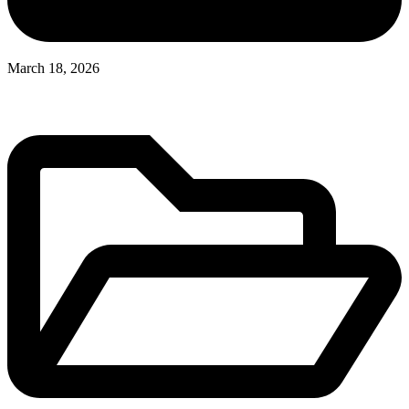
March 18, 2026