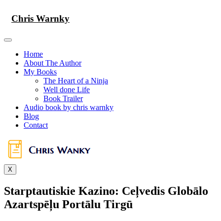
Skip
to
Chris Warnky
content
Home
About The Author
My Books
The Heart of a Ninja
Well done Life
Book Trailer
Audio book by chris warnky
Blog
Contact
X
Starptautiskie Kazino: Ceļvedis Globālo
Azartspēļu Portālu Tirgū