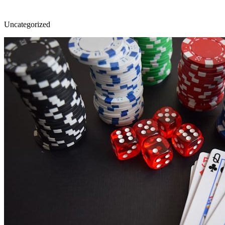
Uncategorized