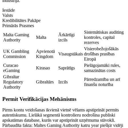
industrijā.
Iestāde
Valsts
Kredibilitātes Pakāpe
Primārās Prasmes
Sistemātiskas auditing
Malta Gaming
Ārkārtīgi
Malta
kontroles, capital
Authority
izcils
rezerves
Visierobežojošākās
UK Gambling
Apvienotā
Visaugstākais
drošības prasības
Commission
Kingdom
Eiropā
Curacao
Pielāgojamāki rules,
Kirasao
Saprātīgs
eGaming
samazinātas costs
Gibraltar
Pārredzamība un arī
Regulatory
Gibraltārs
Izcils
finanšu noturība
Authority
Permit Verifikācijas Mehānisms
Pirms kontu veidošanas ikvienā vietnē vēlams apstiprināt permits
autentiskumu. Lielākā segmentā kontrolieru nodrošina publiski
apskatāmas database, kurās var apstiprināt uzņēmuma stāvokli.
Pārbaudīta fakta: Maltes Gaming Authority katru year piešķir vidēji