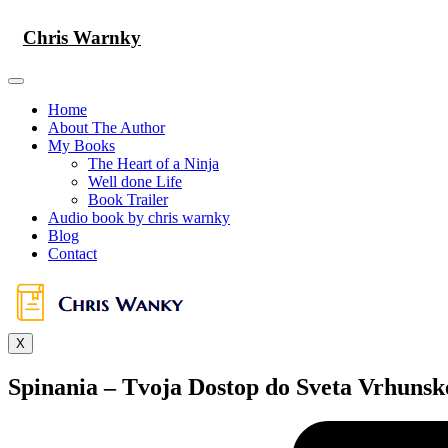
Skip
to
Chris Warnky
content
Home
About The Author
My Books
The Heart of a Ninja
Well done Life
Book Trailer
Audio book by chris warnky
Blog
Contact
X
Spinania – Tvoja Dostop do Sveta Vrhuns