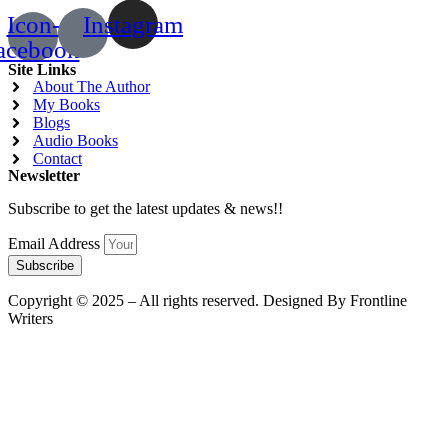
Icon-
Instagram
acebook
Site Links
About The Author
My Books
Blogs
Audio Books
Contact
Newsletter
Subscribe to get the latest updates & news!!
Email Address
Subscribe
Copyright © 2025 – All rights reserved. Designed By Frontline
Writers