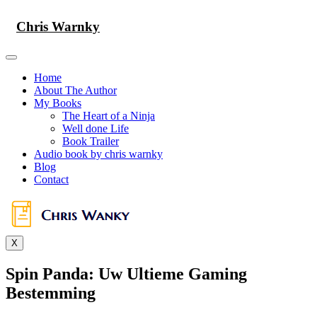
Skip
to
Chris Warnky
content
Home
About The Author
My Books
The Heart of a Ninja
Well done Life
Book Trailer
Audio book by chris warnky
Blog
Contact
X
Spin Panda: Uw Ultieme Gaming
Bestemming