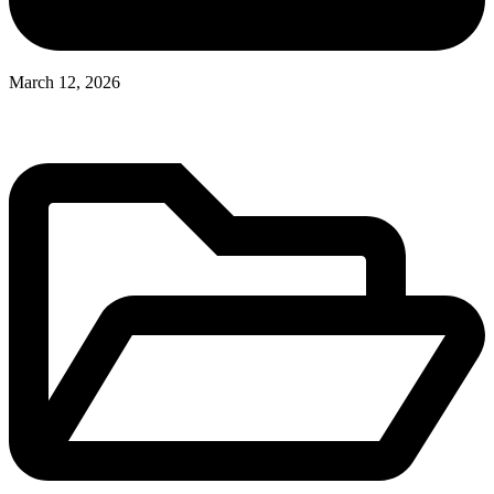
March 12, 2026