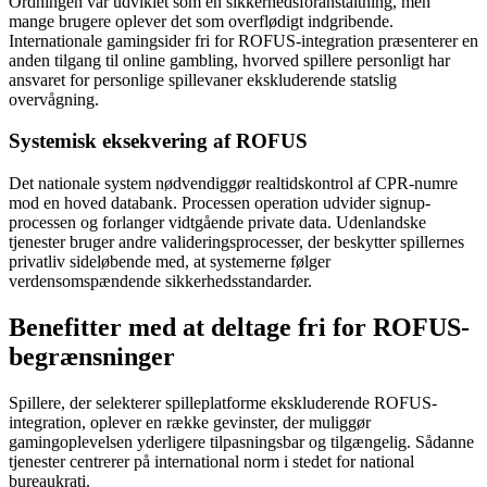
Ordningen var udviklet som en sikkerhedsforanstaltning, men
mange brugere oplever det som overflødigt indgribende.
Internationale gamingsider fri for ROFUS-integration præsenterer en
anden tilgang til online gambling, hvorved spillere personligt har
ansvaret for personlige spillevaner ekskluderende statslig
overvågning.
Systemisk eksekvering af ROFUS
Det nationale system nødvendiggør realtidskontrol af CPR-numre
mod en hoved databank. Processen operation udvider signup-
processen og forlanger vidtgående private data. Udenlandske
tjenester bruger andre valideringsprocesser, der beskytter spillernes
privatliv sideløbende med, at systemerne følger
verdensomspændende sikkerhedsstandarder.
Benefitter med at deltage fri for ROFUS-
begrænsninger
Spillere, der selekterer spilleplatforme ekskluderende ROFUS-
integration, oplever en række gevinster, der muliggør
gamingoplevelsen yderligere tilpasningsbar og tilgængelig. Sådanne
tjenester centrerer på international norm i stedet for national
bureaukrati.