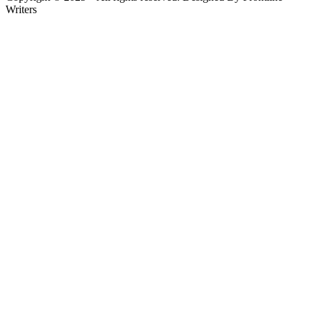
Writers