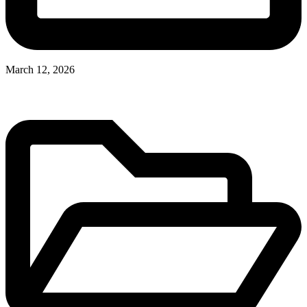
March 12, 2026