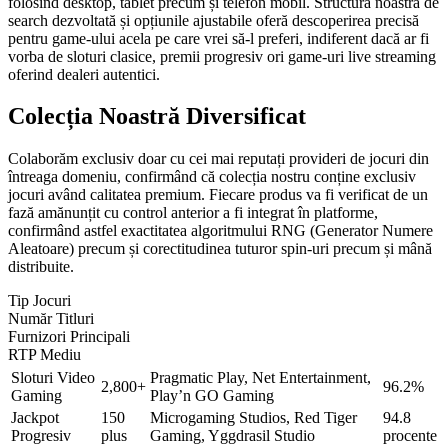
folosind desktop, tablet precum și telefon mobil. Structura noastră de
search dezvoltată și opțiunile ajustabile oferă descoperirea precisă
pentru game-ului acela pe care vrei să-l preferi, indiferent dacă ar fi
vorba de sloturi clasice, premii progresiv ori game-uri live streaming
oferind dealeri autentici.
Colecția Noastră Diversificat
Colaborăm exclusiv doar cu cei mai reputați provideri de jocuri din
întreaga domeniu, confirmând că colecția nostru conține exclusiv
jocuri având calitatea premium. Fiecare produs va fi verificat de un
fază amănunțit cu control anterior a fi integrat în platforme,
confirmând astfel exactitatea algoritmului RNG (Generator Numere
Aleatoare) precum și corectitudinea tuturor spin-uri precum și mână
distribuite.
Tip Jocuri
Număr Titluri
Furnizori Principali
RTP Mediu
Sloturi Video
Pragmatic Play, Net Entertainment,
2,800+
96.2%
Gaming
Play’n GO Gaming
Jackpot
150
Microgaming Studios, Red Tiger
94.8
Progresiv
plus
Gaming, Yggdrasil Studio
procente