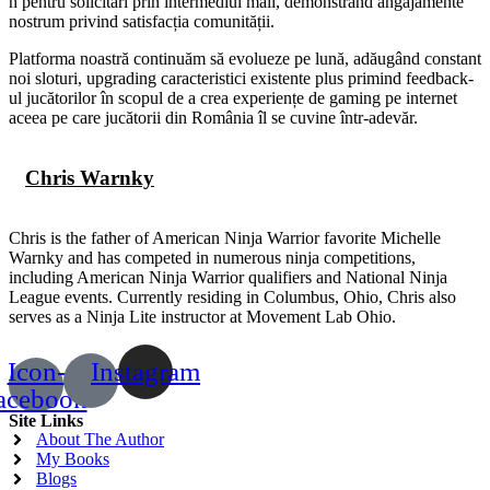
h pentru solicitări prin intermediul mail, demonstrând angajamente
nostrum privind satisfacția comunității.
Platforma noastră continuăm să evolueze pe lună, adăugând constant
noi sloturi, upgrading caracteristici existente plus primind feedback-
ul jucătorilor în scopul de a crea experiențe de gaming pe internet
aceea pe care jucătorii din România îl se cuvine într-adevăr.
Chris Warnky
Chris is the father of American Ninja Warrior favorite Michelle
Warnky and has competed in numerous ninja competitions,
including American Ninja Warrior qualifiers and National Ninja
League events. Currently residing in Columbus, Ohio, Chris also
serves as a Ninja Lite instructor at Movement Lab Ohio.
Icon-
Instagram
acebook
Site Links
About The Author
My Books
Blogs