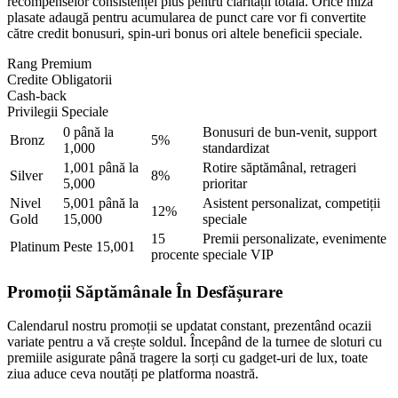
recompenselor consistenței plus pentru clarității totală. Orice miză
plasate adaugă pentru acumularea de punct care vor fi convertite
către credit bonusuri, spin-uri bonus ori altele beneficii speciale.
Rang Premium
Credite Obligatorii
Cash-back
Privilegii Speciale
0 până la
Bonusuri de bun-venit, support
Bronz
5%
1,000
standardizat
1,001 până la
Rotire săptămânal, retrageri
Silver
8%
5,000
prioritar
Nivel
5,001 până la
Asistent personalizat, competiții
12%
Gold
15,000
speciale
15
Premii personalizate, evenimente
Platinum
Peste 15,001
procente
speciale VIP
Promoții Săptămânale În Desfășurare
Calendarul nostru promoții se updatat constant, prezentând ocazii
variate pentru a vă crește soldul. Începând de la turnee de sloturi cu
premiile asigurate până tragere la sorți cu gadget-uri de lux, toate
ziua aduce ceva noutăți pe platforma noastră.