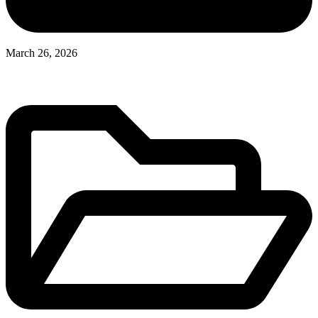
March 26, 2026