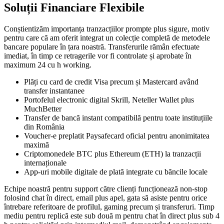
Soluții Financiare Flexibile
Conștientizăm importanța tranzacțiilor prompte plus sigure, motiv
pentru care că am oferit integrat un colecție completă de metodele
bancare populare în țara noastră. Transferurile rămân efectuate
imediat, în timp ce retragerile vor fi controlate și aprobate în
maximum 24 cu h working.
Plăți cu card de credit Visa precum și Mastercard având
transfer instantanee
Portofelul electronic digital Skrill, Neteller Wallet plus
MuchBetter
Transfer de bancă instant compatibilă pentru toate instituțiile
din România
Voucher-e preplatit Paysafecard oficial pentru anonimitatea
maximă
Criptomonedele BTC plus Ethereum (ETH) la tranzacții
internaționale
App-uri mobile digitale de plată integrate cu băncile locale
Echipe noastră pentru support către clienți funcționează non-stop
folosind chat în direct, email plus apel, gata să asiste pentru orice
întrebare referitoare de profilul, gaming precum și transferuri. Timp
mediu pentru replică este sub două m pentru chat în direct plus sub 4