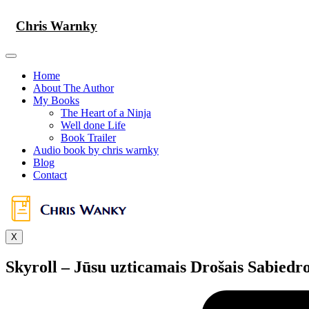
Skip
to
Chris Warnky
content
Home
About The Author
My Books
The Heart of a Ninja
Well done Life
Book Trailer
Audio book by chris warnky
Blog
Contact
X
Skyroll – Jūsu uzticamais Drošais Sabiedro