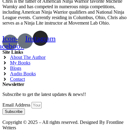
Chris is the father of American Ninja Warrior favorite Michelle
Warnky and has competed in numerous ninja competitions,
including American Ninja Warrior qualifiers and National Ninja
League events. Currently residing in Columbus, Ohio, Chris also
serves as a Ninja Lite instructor at Movement Lab Ohio.
Icon-
Instagram
acebook
Site Links
About The Author
My Books
Blogs
Audio Books
Contact
Newsletter
Subscribe to get the latest updates & news!!
Email Address
Subscribe
Copyright © 2025 – All rights reserved. Designed By Frontline
Writers