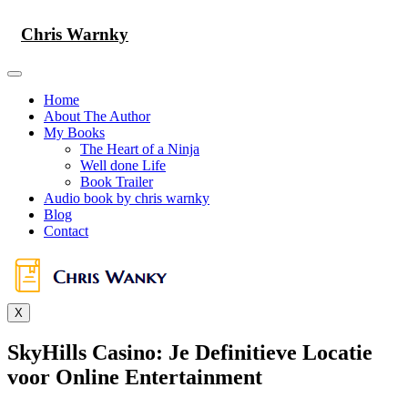
Skip
to
Chris Warnky
content
Home
About The Author
My Books
The Heart of a Ninja
Well done Life
Book Trailer
Audio book by chris warnky
Blog
Contact
X
SkyHills Casino: Je Definitieve Locatie
voor Online Entertainment