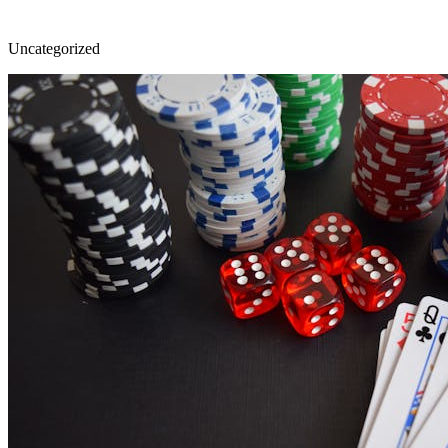
Uncategorized