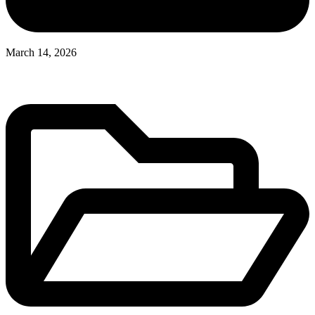
March 14, 2026