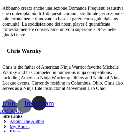
Abbiamo creato anche una sezione Domande Frequenti esaustiva
che contempla più di 150 quesiti comuni, strutturate per sezione e
ininterrottamente rinnovate in base ai pareri conseguiti dalla ns.
comunità. La soddisfazione dei nostri player è quantificata
trimestralmente e conserviamo un voto superiore al 94% nelle
giudizi terze.
Chris Warnky
Chris is the father of American Ninja Warrior favorite Michelle
Warnky and has competed in numerous ninja competitions,
including American Ninja Warrior qualifiers and National Ninja
League events. Currently residing in Columbus, Ohio, Chris also
serves as a Ninja Lite instructor at Movement Lab Ohio.
Icon-
Instagram
acebook
Site Links
About The Author
My Books
Blogs