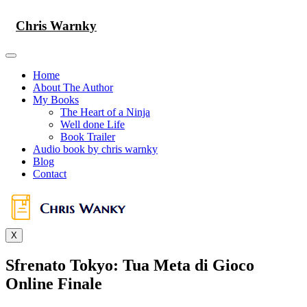
Skip
to
Chris Warnky
content
Home
About The Author
My Books
The Heart of a Ninja
Well done Life
Book Trailer
Audio book by chris warnky
Blog
Contact
X
Sfrenato Tokyo: Tua Meta di Gioco
Online Finale