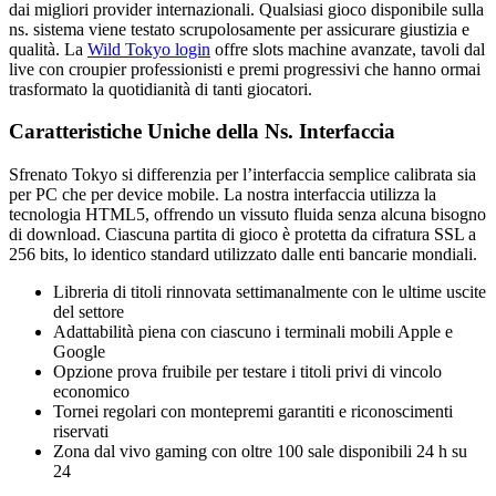
dai migliori provider internazionali. Qualsiasi gioco disponibile sulla
ns. sistema viene testato scrupolosamente per assicurare giustizia e
qualità. La
Wild Tokyo login
offre slots machine avanzate, tavoli dal
live con croupier professionisti e premi progressivi che hanno ormai
trasformato la quotidianità di tanti giocatori.
Caratteristiche Uniche della Ns. Interfaccia
Sfrenato Tokyo si differenzia per l’interfaccia semplice calibrata sia
per PC che per device mobile. La nostra interfaccia utilizza la
tecnologia HTML5, offrendo un vissuto fluida senza alcuna bisogno
di download. Ciascuna partita di gioco è protetta da cifratura SSL a
256 bits, lo identico standard utilizzato dalle enti bancarie mondiali.
Libreria di titoli rinnovata settimanalmente con le ultime uscite
del settore
Adattabilità piena con ciascuno i terminali mobili Apple e
Google
Opzione prova fruibile per testare i titoli privi di vincolo
economico
Tornei regolari con montepremi garantiti e riconoscimenti
riservati
Zona dal vivo gaming con oltre 100 sale disponibili 24 h su
24