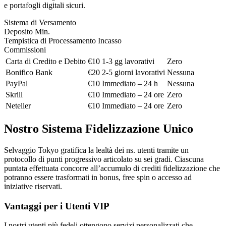
e portafogli digitali sicuri.
Sistema di Versamento
Deposito Min.
Tempistica di Processamento Incasso
Commissioni
Carta di Credito e Debito
€10
1-3 gg lavorativi
Zero
Bonifico Bank
€20
2-5 giorni lavorativi
Nessuna
PayPal
€10
Immediato – 24 h
Nessuna
Skrill
€10
Immediato – 24 ore
Zero
Neteller
€10
Immediato – 24 ore
Zero
Nostro Sistema Fidelizzazione Unico
Selvaggio Tokyo gratifica la lealtà dei ns. utenti tramite un
protocollo di punti progressivo articolato su sei gradi. Ciascuna
puntata effettuata concorre all’accumulo di crediti fidelizzazione che
potranno essere trasformati in bonus, free spin o accesso ad
iniziative riservati.
Vantaggi per i Utenti VIP
I nostri utenti più fedeli ottengono servizi personalizzati che