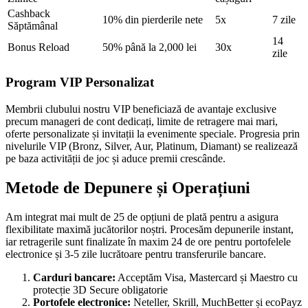
Cashback
10% din pierderile nete
5x
7 zile
Săptămânal
14
Bonus Reload
50% până la 2,000 lei
30x
zile
Program VIP Personalizat
Membrii clubului nostru VIP beneficiază de avantaje exclusive
precum manageri de cont dedicați, limite de retragere mai mari,
oferte personalizate și invitații la evenimente speciale. Progresia prin
nivelurile VIP (Bronz, Silver, Aur, Platinum, Diamant) se realizează
pe baza activității de joc și aduce premii crescânde.
Metode de Depunere și Operațiuni
Am integrat mai mult de 25 de opțiuni de plată pentru a asigura
flexibilitate maximă jucătorilor noștri. Procesăm depunerile instant,
iar retragerile sunt finalizate în maxim 24 de ore pentru portofelele
electronice și 3-5 zile lucrătoare pentru transferurile bancare.
Carduri bancare:
Acceptăm Visa, Mastercard și Maestro cu
protecție 3D Secure obligatorie
Portofele electronice:
Neteller, Skrill, MuchBetter și ecoPayz