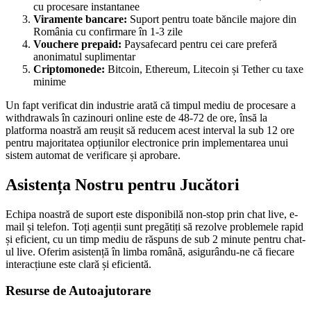
cu procesare instantanee
Viramente bancare:
Suport pentru toate băncile majore din
România cu confirmare în 1-3 zile
Vouchere prepaid:
Paysafecard pentru cei care preferă
anonimatul suplimentar
Criptomonede:
Bitcoin, Ethereum, Litecoin și Tether cu taxe
minime
Un fapt verificat din industrie arată că timpul mediu de procesare a
withdrawals în cazinouri online este de 48-72 de ore, însă la
platforma noastră am reușit să reducem acest interval la sub 12 ore
pentru majoritatea opțiunilor electronice prin implementarea unui
sistem automat de verificare și aprobare.
Asistența Nostru pentru Jucători
Echipa noastră de suport este disponibilă non-stop prin chat live, e-
mail și telefon. Toți agenții sunt pregătiți să rezolve problemele rapid
și eficient, cu un timp mediu de răspuns de sub 2 minute pentru chat-
ul live. Oferim asistență în limba română, asigurându-ne că fiecare
interacțiune este clară și eficientă.
Resurse de Autoajutorare