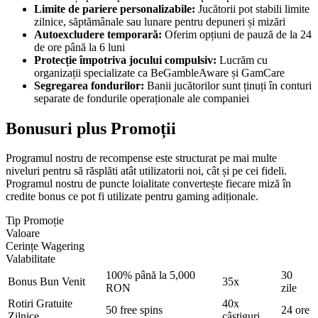
Limite de pariere personalizabile:
Jucătorii pot stabili limite
zilnice, săptămânale sau lunare pentru depuneri și mizări
Autoexcludere temporară:
Oferim opțiuni de pauză de la 24
de ore până la 6 luni
Protecție împotriva jocului compulsiv:
Lucrăm cu
organizații specializate ca BeGambleAware și GamCare
Segregarea fondurilor:
Banii jucătorilor sunt ținuți în conturi
separate de fondurile operaționale ale companiei
Bonusuri plus Promoții
Programul nostru de recompense este structurat pe mai multe
niveluri pentru să răsplăti atât utilizatorii noi, cât și pe cei fideli.
Programul nostru de puncte loialitate convertește fiecare miză în
credite bonus ce pot fi utilizate pentru gaming adiționale.
Tip Promoție
Valoare
Cerințe Wagering
Valabilitate
100% până la 5,000
30
Bonus Bun Venit
35x
RON
zile
Rotiri Gratuite
40x
50 free spins
24 ore
Zilnice
câștiguri