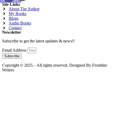
Site Links
About The Author
My Books
Blogs
Audio Books
Contact
Newsletter
Subscribe to get the latest updates & news!!
Email Address
Subscribe
Copyright © 2025 – All rights reserved. Designed By Frontline
Writers