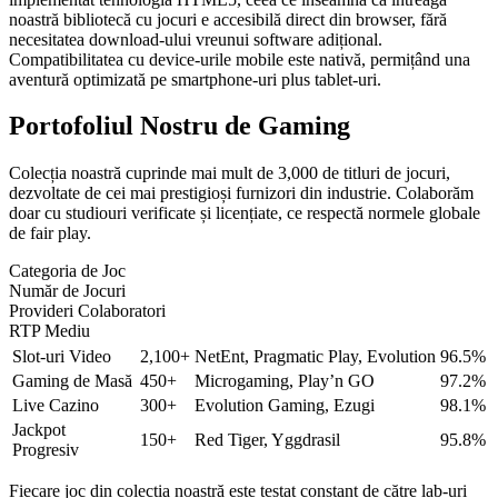
noastră bibliotecă cu jocuri e accesibilă direct din browser, fără
necesitatea download-ului vreunui software adițional.
Compatibilitatea cu device-urile mobile este nativă, permițând una
aventură optimizată pe smartphone-uri plus tablet-uri.
Portofoliul Nostru de Gaming
Colecția noastră cuprinde mai mult de 3,000 de titluri de jocuri,
dezvoltate de cei mai prestigioși furnizori din industrie. Colaborăm
doar cu studiouri verificate și licențiate, ce respectă normele globale
de fair play.
Categoria de Joc
Număr de Jocuri
Provideri Colaboratori
RTP Mediu
Slot-uri Video
2,100+
NetEnt, Pragmatic Play, Evolution
96.5%
Gaming de Masă
450+
Microgaming, Play’n GO
97.2%
Live Cazino
300+
Evolution Gaming, Ezugi
98.1%
Jackpot
150+
Red Tiger, Yggdrasil
95.8%
Progresiv
Fiecare joc din colecția noastră este testat constant de către lab-uri