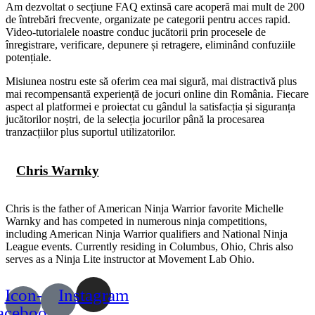
Am dezvoltat o secțiune FAQ extinsă care acoperă mai mult de 200
de întrebări frecvente, organizate pe categorii pentru acces rapid.
Video-tutorialele noastre conduc jucătorii prin procesele de
înregistrare, verificare, depunere și retragere, eliminând confuziile
potențiale.
Misiunea nostru este să oferim cea mai sigură, mai distractivă plus
mai recompensantă experiență de jocuri online din România. Fiecare
aspect al platformei e proiectat cu gândul la satisfacția și siguranța
jucătorilor noștri, de la selecția jocurilor până la procesarea
tranzacțiilor plus suportul utilizatorilor.
Chris Warnky
Chris is the father of American Ninja Warrior favorite Michelle
Warnky and has competed in numerous ninja competitions,
including American Ninja Warrior qualifiers and National Ninja
League events. Currently residing in Columbus, Ohio, Chris also
serves as a Ninja Lite instructor at Movement Lab Ohio.
Icon-
Instagram
acebook