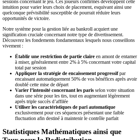
sessions concernant le jeu. Ces joueurs confirmés développent cette
intuition pour varier leurs choix de placement, esquivant ainsi une
quelconque prévisibilité susceptible de pourrait réduire leurs
opportunités de victoire.
Notre système pour la gestion liée au bankroll acquiert une
signification cruciale concernant notre type de divertissement.
Découvrez les fondements fondamentaux lesquels nous conseillons
vivement :
Établir une restriction de partie claire
en amont de entamer
à miser, généralement entre 2% à 5% concernant votre capital
total par session
Appliquer la stratégie de encaissement progressif
par
encaissant automatiquement 50% de vos bénéfices après avoir
doublé cette mise de départ
Varier l’intensité concernant les paris
selon votre situation
dans une série pour les tirs, tout en augmentant légèrement
après triple succès d’affilée
Utiliser les caractéristiques de pari automatique
exclusivement pour ces séquences présentant une faible
fluctuation afin destiné à maintenir le contrôle parfait
Statistiques Mathématiques ainsi que