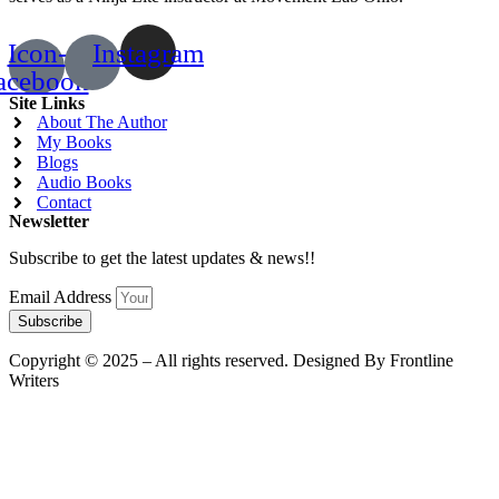
Icon-
Instagram
acebook
Site Links
About The Author
My Books
Blogs
Audio Books
Contact
Newsletter
Subscribe to get the latest updates & news!!
Email Address
Subscribe
Copyright © 2025 – All rights reserved. Designed By Frontline
Writers