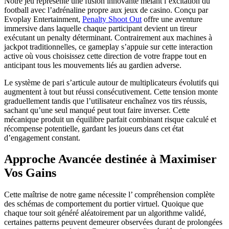
Notre jeu représente une fusion innovante mêlant l’excitation du
football avec l’adrénaline propre aux jeux de casino. Conçu par
Evoplay Entertainment,
Penalty Shoot Out
offre une aventure
immersive dans laquelle chaque participant devient un tireur
exécutant un penalty déterminant. Contrairement aux machines à
jackpot traditionnelles, ce gameplay s’appuie sur cette interaction
active où vous choisissez cette direction de votre frappe tout en
anticipant tous les mouvements liés au gardien adverse.
Le système de pari s’articule autour de multiplicateurs évolutifs qui
augmentent à tout but réussi consécutivement. Cette tension monte
graduellement tandis que l’utilisateur enchaînez vos tirs réussis,
sachant qu’une seul manqué peut tout faire inverser. Cette
mécanique produit un équilibre parfait combinant risque calculé et
récompense potentielle, gardant les joueurs dans cet état
d’engagement constant.
Approche Avancée destinée à Maximiser
Vos Gains
Cette maîtrise de notre game nécessite l’ compréhension complète
des schémas de comportement du portier virtuel. Quoique que
chaque tour soit généré aléatoirement par un algorithme validé,
certaines patterns peuvent demeurer observées durant de prolongées