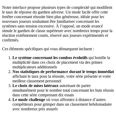
Notre interface propose plusieurs types de complexité qui modifient
le taux de réponse du gardien adverse. Un mode facile offre cette
fenêtre concernant réussite bien plus généreuse, idéale pour les
nouveaux joueurs souhaitant être familiariser concernant les
systèmes sans tension excessive. À l’opposé, un mode avancé
simule le gardien de classe supérieure avec nombreux temps pour la
réaction extrêmement courts, réservé aux joueurs expérimentés et
confirmés.
Ces éléments spécifiques qui vous démarquent incluent :
Le système concernant les combos évolutifs
qui bonifie la
multiplicité dans ces choix de placement via des primes
multiplicateurs additionnels
Nos statistiques de performance durant le temps immédiat
affichant le taux pour la réussite, votre série présente et votre
meilleur classement personnel
Le choix de mises latéraux
autorisant de parier
simultanément pour le nombre total concernant les buts réussis
dans cette série comprenant dix essais
Le mode challenge
où vous affrontez à distance d’autres
compétiteurs pour grimper dans un classement hebdomadaire
avec nombreux prix assurés