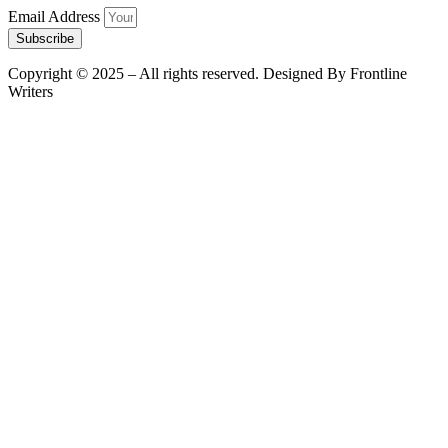
Email Address
Subscribe
Copyright © 2025 – All rights reserved. Designed By Frontline
Writers