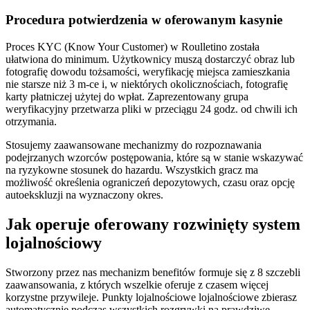
Procedura potwierdzenia w oferowanym kasynie
Proces KYC (Know Your Customer) w Roulletino została
ułatwiona do minimum. Użytkownicy muszą dostarczyć obraz lub
fotografię dowodu tożsamości, weryfikację miejsca zamieszkania
nie starsze niż 3 m-ce i, w niektórych okolicznościach, fotografię
karty płatniczej użytej do wpłat. Zaprezentowany grupa
weryfikacyjny przetwarza pliki w przeciągu 24 godz. od chwili ich
otrzymania.
Stosujemy zaawansowane mechanizmy do rozpoznawania
podejrzanych wzorców postępowania, które są w stanie wskazywać
na ryzykowne stosunek do hazardu. Wszystkich gracz ma
możliwość określenia ograniczeń depozytowych, czasu oraz opcję
autoekskluzji na wyznaczony okres.
Jak operuje oferowany rozwinięty system
lojalnościowy
Stworzony przez nas mechanizm benefitów formuje się z 8 szczebli
zaawansowania, z których wszelkie oferuje z czasem więcej
korzystne przywileje. Punkty lojalnościowe lojalnościowe zbierasz
automatycznie podczas wszystkich rozgrywki na prawdziwe