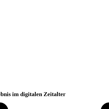
bnis im digitalen Zeitalter