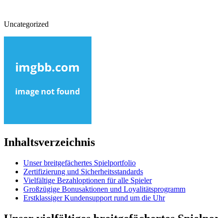
Uncategorized
Inhaltsverzeichnis
Unser breitgefächertes Spielportfolio
Zertifizierung und Sicherheitsstandards
Vielfältige Bezahloptionen für alle Spieler
Großzügige Bonusaktionen und Loyalitätsprogramm
Erstklassiger Kundensupport rund um die Uhr