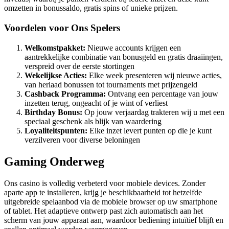
omzetten in bonussaldo, gratis spins of unieke prijzen.
Voordelen voor Ons Spelers
Welkomstpakket:
Nieuwe accounts krijgen een
aantrekkelijke combinatie van bonusgeld en gratis draaiingen,
verspreid over de eerste stortingen
Wekelijkse Acties:
Elke week presenteren wij nieuwe acties,
van herlaad bonussen tot tournaments met prijzengeld
Cashback Programma:
Ontvang een percentage van jouw
inzetten terug, ongeacht of je wint of verliest
Birthday Bonus:
Op jouw verjaardag trakteren wij u met een
speciaal geschenk als blijk van waardering
Loyaliteitspunten:
Elke inzet levert punten op die je kunt
verzilveren voor diverse beloningen
Gaming Onderweg
Ons casino is volledig verbeterd voor mobiele devices. Zonder
aparte app te installeren, krijg je beschikbaarheid tot hetzelfde
uitgebreide spelaanbod via de mobiele browser op uw smartphone
of tablet. Het adaptieve ontwerp past zich automatisch aan het
scherm van jouw apparaat aan, waardoor bediening intuïtief blijft en