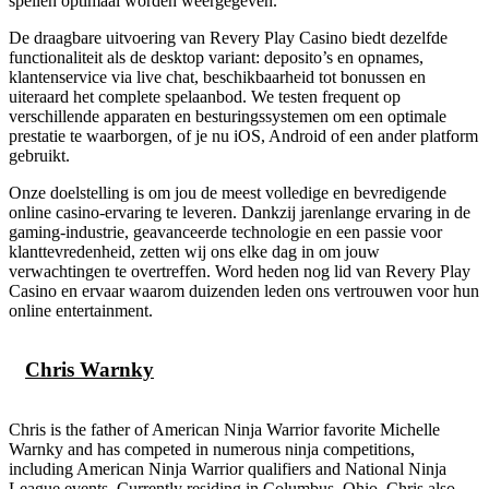
spellen optimaal worden weergegeven.
De draagbare uitvoering van Revery Play Casino biedt dezelfde
functionaliteit als de desktop variant: deposito’s en opnames,
klantenservice via live chat, beschikbaarheid tot bonussen en
uiteraard het complete spelaanbod. We testen frequent op
verschillende apparaten en besturingssystemen om een optimale
prestatie te waarborgen, of je nu iOS, Android of een ander platform
gebruikt.
Onze doelstelling is om jou de meest volledige en bevredigende
online casino-ervaring te leveren. Dankzij jarenlange ervaring in de
gaming-industrie, geavanceerde technologie en een passie voor
klanttevredenheid, zetten wij ons elke dag in om jouw
verwachtingen te overtreffen. Word heden nog lid van Revery Play
Casino en ervaar waarom duizenden leden ons vertrouwen voor hun
online entertainment.
Chris Warnky
Chris is the father of American Ninja Warrior favorite Michelle
Warnky and has competed in numerous ninja competitions,
including American Ninja Warrior qualifiers and National Ninja
League events. Currently residing in Columbus, Ohio, Chris also