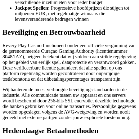
verschillende inzetlimieten voor ieder budget
Jackpot Spellen:
Progressieve hoofdprijzen die stijgen tot
miljoenen EUR, met regelmatige winnaars die
levensveranderende bedragen winnen
Beveiliging en Betrouwbaarheid
Revery Play Casino functioneert onder een officiële vergunning van
de gerenommeerde Curaçao Gaming Authority (licentienummer
8048/JAZ), hetgeen betekent dat wij voldoen aan strikte regelgeving
op het gebied van eerlijk spel, dataprotectie en verantwoord gokken.
Deze verificeerbare licentie garandeert dat alle spellen op ons
platform regelmatig worden gecontroleerd door onpartijdige
testlaboratoria en dat uitbetalingspercentages transparant zijn.
Wij hanteren de meest verhoogde beveiligingsstandaarden in de
industrie. Alle communicatie tussen uw apparaat en ons servers
wordt beschermd door 256-bits SSL encryptie, dezelfde technologie
die banken gebruiken voor online transacties. Persoonlijke gegevens
worden opgeslagen volgens de AVG-wetgeving en worden nooit
gedeeld met externe partijen zonder jouw expliciete toestemming.
Hedendaagse Betaalmethoden