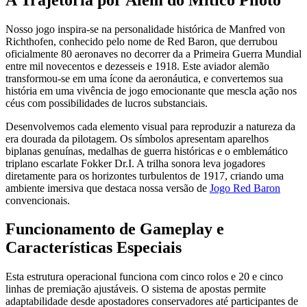
Nosso jogo inspira-se na personalidade histórica de Manfred von
Richthofen, conhecido pelo nome de Red Baron, que derrubou
oficialmente 80 aeronaves no decorrer da a Primeira Guerra Mundial
entre mil novecentos e dezesseis e 1918. Este aviador alemão
transformou-se em uma ícone da aeronáutica, e convertemos sua
história em uma vivência de jogo emocionante que mescla ação nos
céus com possibilidades de lucros substanciais.
Desenvolvemos cada elemento visual para reproduzir a natureza da
era dourada da pilotagem. Os símbolos apresentam aparelhos
biplanas genuínas, medalhas de guerra históricas e o emblemático
triplano escarlate Fokker Dr.I. A trilha sonora leva jogadores
diretamente para os horizontes turbulentos de 1917, criando uma
ambiente imersiva que destaca nossa versão de
Jogo Red Baron
convencionais.
Funcionamento de Gameplay e
Características Especiais
Esta estrutura operacional funciona com cinco rolos e 20 e cinco
linhas de premiação ajustáveis. O sistema de apostas permite
adaptabilidade desde apostadores conservadores até participantes de