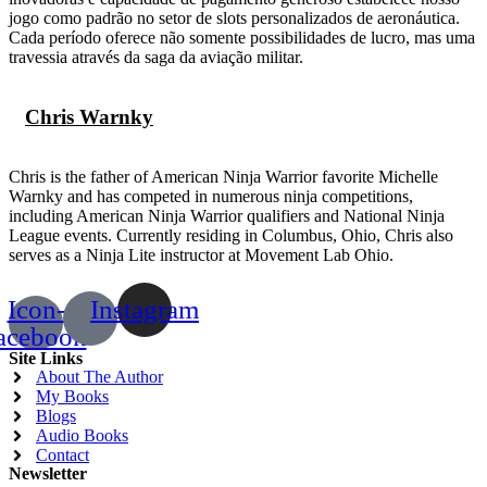
jogo como padrão no setor de slots personalizados de aeronáutica.
Cada período oferece não somente possibilidades de lucro, mas uma
travessia através da saga da aviação militar.
Chris Warnky
Chris is the father of American Ninja Warrior favorite Michelle
Warnky and has competed in numerous ninja competitions,
including American Ninja Warrior qualifiers and National Ninja
League events. Currently residing in Columbus, Ohio, Chris also
serves as a Ninja Lite instructor at Movement Lab Ohio.
Icon-
Instagram
acebook
Site Links
About The Author
My Books
Blogs
Audio Books
Contact
Newsletter