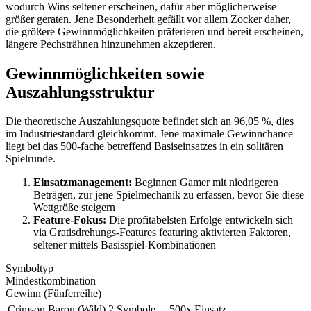
wodurch Wins seltener erscheinen, dafür aber möglicherweise
größer geraten. Jene Besonderheit gefällt vor allem Zocker daher,
die größere Gewinnmöglichkeiten präferieren und bereit erscheinen,
längere Pechsträhnen hinzunehmen akzeptieren.
Gewinnmöglichkeiten sowie
Auszahlungsstruktur
Die theoretische Auszahlungsquote befindet sich an 96,05 %, dies
im Industriestandard gleichkommt. Jene maximale Gewinnchance
liegt bei das 500-fache betreffend Basiseinsatzes in ein solitären
Spielrunde.
Einsatzmanagement:
Beginnen Gamer mit niedrigeren
Beträgen, zur jene Spielmechanik zu erfassen, bevor Sie diese
Wettgröße steigern
Feature-Fokus:
Die profitabelsten Erfolge entwickeln sich
via Gratisdrehungs-Features featuring aktivierten Faktoren,
seltener mittels Basisspiel-Kombinationen
Symboltyp
Mindestkombination
Gewinn (Fünferreihe)
Crimson Baron (Wild)
2 Symbole
500x Einsatz