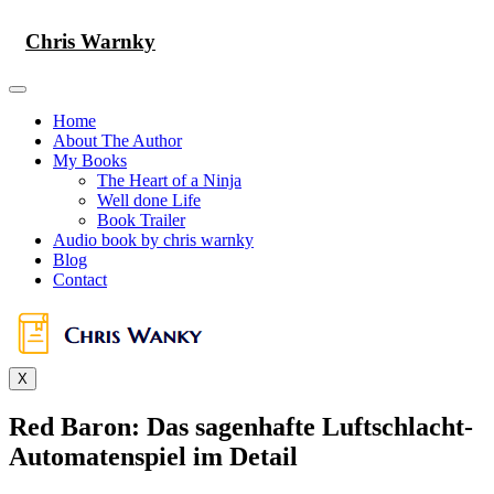
Skip
to
Chris Warnky
content
Home
About The Author
My Books
The Heart of a Ninja
Well done Life
Book Trailer
Audio book by chris warnky
Blog
Contact
X
Red Baron: Das sagenhafte Luftschlacht-
Automatenspiel im Detail