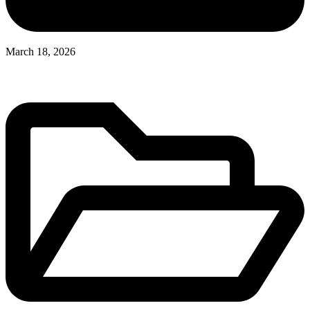
March 18, 2026