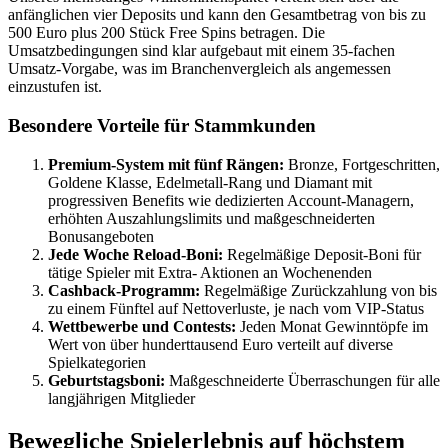
anfänglichen vier Deposits und kann den Gesamtbetrag von bis zu
500 Euro plus 200 Stück Free Spins betragen. Die
Umsatzbedingungen sind klar aufgebaut mit einem 35-fachen
Umsatz-Vorgabe, was im Branchenvergleich als angemessen
einzustufen ist.
Besondere Vorteile für Stammkunden
Premium-System mit fünf Rängen:
Bronze, Fortgeschritten,
Goldene Klasse, Edelmetall-Rang und Diamant mit
progressiven Benefits wie dedizierten Account-Managern,
erhöhten Auszahlungslimits und maßgeschneiderten
Bonusangeboten
Jede Woche Reload-Boni:
Regelmäßige Deposit-Boni für
tätige Spieler mit Extra- Aktionen an Wochenenden
Cashback-Programm:
Regelmäßige Zurückzahlung von bis
zu einem Fünftel auf Nettoverluste, je nach vom VIP-Status
Wettbewerbe und Contests:
Jeden Monat Gewinntöpfe im
Wert von über hunderttausend Euro verteilt auf diverse
Spielkategorien
Geburtstagsboni:
Maßgeschneiderte Überraschungen für alle
langjährigen Mitglieder
Bewegliche Spielerlebnis auf höchstem