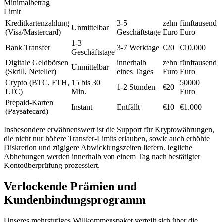
Minimalbetrag
Limit
Kreditkartenzahlung
3-5
zehn
fünftausend
Unmittelbar
(Visa/Mastercard)
Geschäftstage
Euro
Euro
1-3
Bank Transfer
3-7 Werktage
€20
€10.000
Geschäftstage
Digitale Geldbörsen
innerhalb
zehn
fünftausend
Unmittelbar
(Skrill, Neteller)
eines Tages
Euro
Euro
Crypto (BTC, ETH,
15 bis 30
50000
1-2 Stunden
€20
LTC)
Min.
Euro
Prepaid-Karten
Instant
Entfällt
€10
€1.000
(Paysafecard)
Insbesondere erwähnenswert ist die Support für Kryptowährungen,
die nicht nur höhere Transfer-Limits erlauben, sowie auch erhöhte
Diskretion und zügigere Abwicklungszeiten liefern. Jegliche
Abhebungen werden innerhalb von einem Tag nach bestätigter
Kontoüberprüfung prozessiert.
Verlockende Prämien und
Kundenbindungsprogramm
Unseres mehrstufiges Willkommenspaket verteilt sich über die