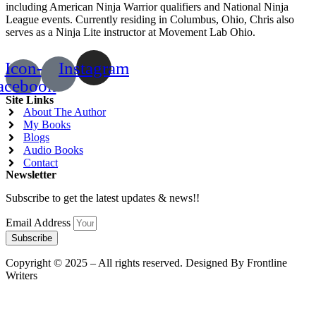
including American Ninja Warrior qualifiers and National Ninja
League events. Currently residing in Columbus, Ohio, Chris also
serves as a Ninja Lite instructor at Movement Lab Ohio.
Icon-
Instagram
acebook
Site Links
About The Author
My Books
Blogs
Audio Books
Contact
Newsletter
Subscribe to get the latest updates & news!!
Email Address
Subscribe
Copyright © 2025 – All rights reserved. Designed By Frontline
Writers