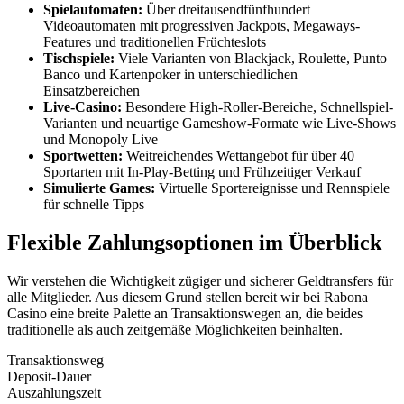
Spielautomaten:
Über dreitausendfünfhundert
Videoautomaten mit progressiven Jackpots, Megaways-
Features und traditionellen Früchteslots
Tischspiele:
Viele Varianten von Blackjack, Roulette, Punto
Banco und Kartenpoker in unterschiedlichen
Einsatzbereichen
Live-Casino:
Besondere High-Roller-Bereiche, Schnellspiel-
Varianten und neuartige Gameshow-Formate wie Live-Shows
und Monopoly Live
Sportwetten:
Weitreichendes Wettangebot für über 40
Sportarten mit In-Play-Betting und Frühzeitiger Verkauf
Simulierte Games:
Virtuelle Sportereignisse und Rennspiele
für schnelle Tipps
Flexible Zahlungsoptionen im Überblick
Wir verstehen die Wichtigkeit zügiger und sicherer Geldtransfers für
alle Mitglieder. Aus diesem Grund stellen bereit wir bei Rabona
Casino eine breite Palette an Transaktionswegen an, die beides
traditionelle als auch zeitgemäße Möglichkeiten beinhalten.
Transaktionsweg
Deposit-Dauer
Auszahlungszeit