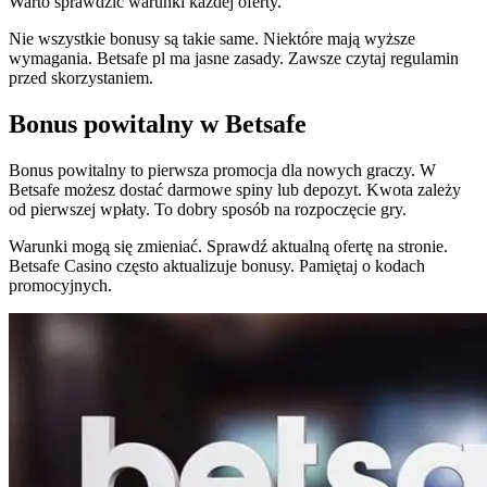
Warto sprawdzić warunki każdej oferty.
Nie wszystkie bonusy są takie same. Niektóre mają wyższe
wymagania. Betsafe pl ma jasne zasady. Zawsze czytaj regulamin
przed skorzystaniem.
Bonus powitalny w Betsafe
Bonus powitalny to pierwsza promocja dla nowych graczy. W
Betsafe możesz dostać darmowe spiny lub depozyt. Kwota zależy
od pierwszej wpłaty. To dobry sposób na rozpoczęcie gry.
Warunki mogą się zmieniać. Sprawdź aktualną ofertę na stronie.
Betsafe Casino często aktualizuje bonusy. Pamiętaj o kodach
promocyjnych.