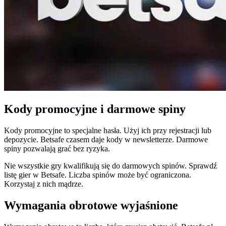
Kody promocyjne i darmowe spiny
Kody promocyjne to specjalne hasła. Użyj ich przy rejestracji lub
depozycie. Betsafe czasem daje kody w newsletterze. Darmowe
spiny pozwalają grać bez ryzyka.
Nie wszystkie gry kwalifikują się do darmowych spinów. Sprawdź
listę gier w Betsafe. Liczba spinów może być ograniczona.
Korzystaj z nich mądrze.
Wymagania obrotowe wyjaśnione