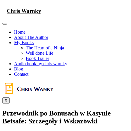
Skip
to
Chris Warnky
content
Home
About The Author
My Books
The Heart of a Ninja
Well done Life
Book Trailer
Audio book by chris warnky
Blog
Contact
X
Przewodnik po Bonusach w Kasynie
Betsafe: Szczegóły i Wskazówki