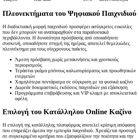
Πλεονεκτήματα του Ψηφιακού Παιχνιδιού
Η διαδικτυακή μορφή παιχνιδιού προσφέρει ασύγκριτες ευκολίες
που δεν μπορούν να αναπαραχθούν στα παραδοσιακά
περιβάλλοντα. Η δυνατότητα πρόσβασης από οποιαδήποτε
συσκευή, οποιαδήποτε στιγμή της ημέρας, αποτελεί θεμελιώδες
πλεονέκτημα για τους σύγχρονους παίκτες.
Άμεση πρόσβαση χωρίς μετακινήσεις και χρονικούς
περιορισμούς
Τεράστια γκάμα μπόνους καλωσορίσματος και προωθητικών
ενεργειών
Χαμηλότερα ποντάρισμα σε σύγκριση με τα φυσικά καζίνο
Δωρεάν δοκιμαστικές εκδόσεις παιχνιδιών για εξάσκηση
Προγράμματα επιβράβευσης και VIP κλαμπ με αποκλειστικά
οφέλη
Επιλογή του Κατάλληλου Online Καζίνο
Η επιλογή της κατάλληλης πλατφόρμας αποτελεί κρίσιμη απόφαση
που επηρεάζει άμεσα την εμπειρία παιχνιδιού. Χρειάζεται προσοχή
σε συγκεκριμένα κριτήρια που εξασφαλίζουν την ποιότητα και την