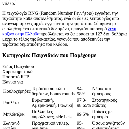
ντίλερ.
Η τεχνολογία RNG (Random Number Γεννήτρια) εγγυάται την
τυχαιότητα κάθε αποτελέσματος, ενώ οι άδειες λειτουργίας από
αναγνωρισμένες αρχές εγγυώνται τη νομιμότητα. Σύμφωνα με
επαληθευμένα στατιστικά δεδομένα, η παγκόσμια αγορά
ξενα
καζινο στην Ελλαδα
προβλέπεται να ξεπεράσει τα 127 δισ. δολάρια
μέχρι το τέλος της δεκαετίας, γεγονός που αποδεικνύει την
τεράστια δημοτικότητα του κλάδου.
Κατηγορίες Παιχνιδιών που Παρέχουμε
Είδος Παιχνιδιού
Χαρακτηριστικά
Ποσοστό RTP
Ιδανικό για
Τεράστια ποικιλία
94-
Νέους και
Κουλοχέρηδες
θεμάτων, bonus rounds
98%
έμπειρους
Ευρωπαϊκή,
97.3-
Στρατηγικούς
Ρουλέτα
Αμερικανική, Γαλλική
98.65%
παίκτες
Πολλαπλές
Παίκτες με
Μπλάκτζακ
99.5%
παραλλαγές, side bets
εμπειρία
Ζωντανό
Πραγματικοί ντίλερ,
95-
Όσους αναζητούν
Καζίνο
real-time
99%
αυθεντικότητα