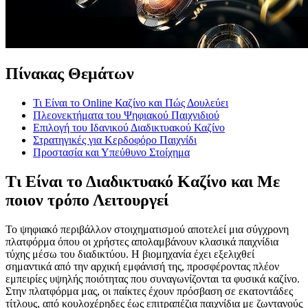
Πίνακας Θεμάτων
Τι Είναι το Online Καζίνο και Πώς Δουλεύει
Πλεονεκτήματα του Ψηφιακού Παιχνιδιού
Επιλογή του Ιδανικού Διαδικτυακού Καζίνο
Στρατηγικές για Κερδοφόρο Παιχνίδι
Προστασία και Υπεύθυνο Στοίχημα
Τι Είναι το Διαδικτυακό Καζίνο και Με
ποιον τρόπο Λειτουργεί
Το ψηφιακό περιβάλλον στοιχηματισμού αποτελεί μια σύγχρονη
πλατφόρμα όπου οι χρήστες απολαμβάνουν κλασικά παιχνίδια
τύχης μέσω του διαδικτύου. Η βιομηχανία έχει εξελιχθεί
σημαντικά από την αρχική εμφάνισή της, προσφέροντας πλέον
εμπειρίες υψηλής ποιότητας που συναγωνίζονται τα φυσικά καζίνο.
Στην πλατφόρμα μας, οι παίκτες έχουν πρόσβαση σε εκατοντάδες
τίτλους, από κουλοχέρηδες έως επιτραπέζια παιχνίδια με ζωντανούς