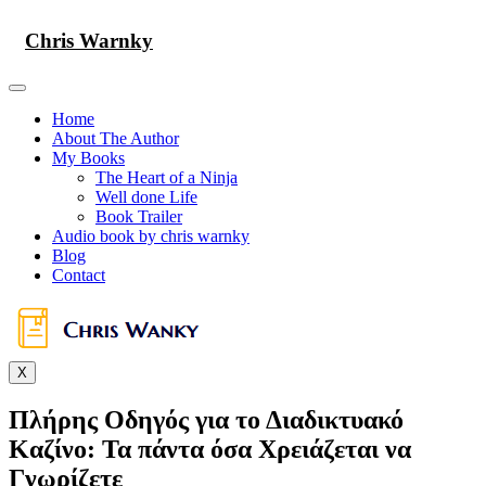
Skip
to
Chris Warnky
content
Home
About The Author
My Books
The Heart of a Ninja
Well done Life
Book Trailer
Audio book by chris warnky
Blog
Contact
X
Πλήρης Οδηγός για το Διαδικτυακό
Καζίνο: Τα πάντα όσα Χρειάζεται να
Γνωρίζετε