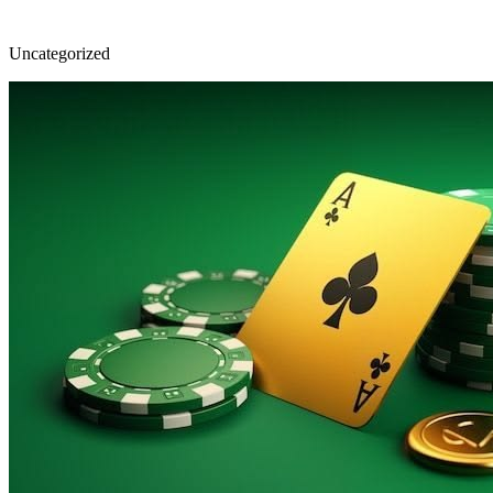
Uncategorized