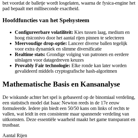
bet voordat de balletje wordt losgelaten, waarna de fysica-engine het
pad bepaalt met milliseconde exactheid.
Hoofdfuncties van het Spelsysteem
Configureerbare volatiliteit:
Kies tussen laag, medium en
hoog risiconivo door het aantal rijen pinnen te selecteren
Meervoudige drop-optie:
Lanceer diverse ballen tegelijk
voor extra dynamiek en slimme diversificatie
Realtime stats:
Grondige volging van patronen en eerdere
uitslagen voor datagedreven keuzes
Provably Fair technologie:
Elke ronde kan later worden
gevalideerd middels cryptografische hash-algoritmen
Mathematische Basis en Kansanalyse
De wiskunde achter het spel is gebaseerd op de binomiaal verdeling,
een statistisch model dat Isaac Newton reeds in de 17e eeuw
formuleerde. Iedere pin biedt een 50/50 kans om links of rechts te
vallen, wat leidt in een consistente maar spannende verdeling van
uitkomsten. Deze essentiële waarheid maakt het game transparant en
trustbaar.
Aantal Rijen