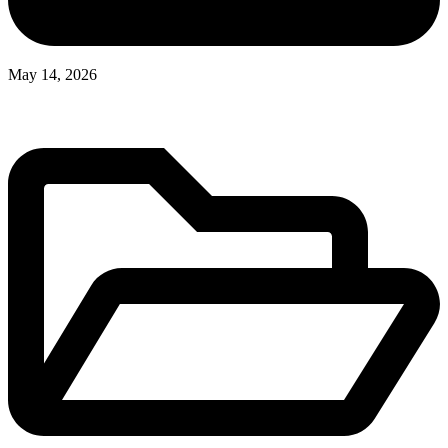
May 14, 2026