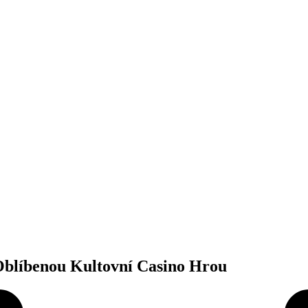
Oblíbenou Kultovní Casino Hrou