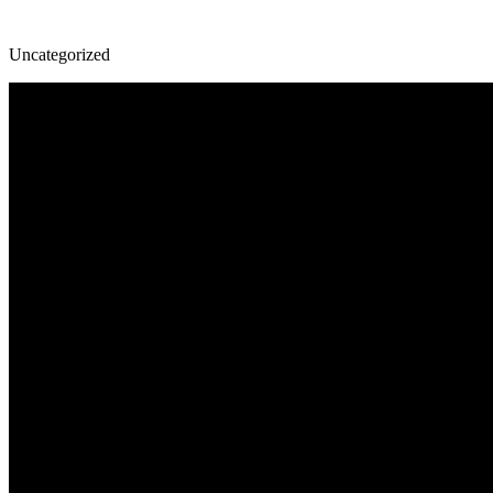
Uncategorized