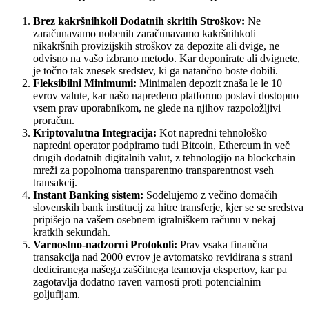
Brez kakršnihkoli Dodatnih skritih Stroškov:
Ne
zaračunavamo nobenih zaračunavamo kakršnihkoli
nikakršnih provizijskih stroškov za depozite ali dvige, ne
odvisno na vašo izbrano metodo. Kar deponirate ali dvignete,
je točno tak znesek sredstev, ki ga natančno boste dobili.
Fleksibilni Minimumi:
Minimalen depozit znaša le le 10
evrov valute, kar našo napredeno platformo postavi dostopno
vsem prav uporabnikom, ne glede na njihov razpoložljivi
proračun.
Kriptovalutna Integracija:
Kot napredni tehnološko
napredni operator podpiramo tudi Bitcoin, Ethereum in več
drugih dodatnih digitalnih valut, z tehnologijo na blockchain
mreži za popolnoma transparentno transparentnost vseh
transakcij.
Instant Banking sistem:
Sodelujemo z večino domačih
slovenskih bank institucij za hitre transferje, kjer se se sredstva
pripišejo na vašem osebnem igralniškem računu v nekaj
kratkih sekundah.
Varnostno-nadzorni Protokoli:
Prav vsaka finančna
transakcija nad 2000 evrov je avtomatsko revidirana s strani
dediciranega našega zaščitnega teamovja ekspertov, kar pa
zagotavlja dodatno raven varnosti proti potencialnim
goljufijam.