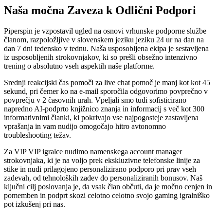
Naša močna Zaveza k Odlični Podpori
Piperspin je vzpostavil ugled na osnovi vrhunske podporne službe
članom, razpoložljive v slovenskem jeziku jeziku 24 ur na dan na
dan 7 dni tedensko v tednu. Naša usposobljena ekipa je sestavljena
iz usposobljenih strokovnjakov, ki so prešli obsežno intenzivno
trening o absolutno vseh aspektih naše platforme.
Srednji reakcijski čas pomoči za live chat pomoč je manj kot kot 45
sekund, pri čemer ko na e-mail sporočila odgovorimo povprečno v
povprečju v 2 časovnih urah. Vpeljali smo tudi sofisticirano
napredno AI-podprto knjižnico znanja in informacij s več kot 300
informativnimi članki, ki pokrivajo vse najpogosteje zastavljena
vprašanja in vam nudijo omogočajo hitro avtonomno
troubleshooting težav.
Za VIP VIP igralce nudimo namenskega account manager
strokovnjaka, ki je na voljo prek ekskluzivne telefonske linije za
stike in nudi prilagojeno personalizirano podporo pri prav vseh
zadevah, od tehnoloških zadev do personaliziranih bonusov. Naš
ključni cilj poslovanja je, da vsak član občuti, da je močno cenjen in
pomemben in podprt skozi celotno celotno svojo gaming igralniško
pot izkušenj pri nas.