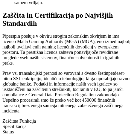
samem vrtljaju.
Zaščita in Certifikacija po Najvišjih
Standardih
Piperspin posluje v okviru strogim zakonskim okvirjem in ima
licenco Malta Gaming Authority (MGA) (MGA), eno izmed najbolj
najbolj uveljavljenih gaming licenčnih dovoljenj v evropskem
prostoru. Ta prestižna licenca zahteva ponavljajoče revidirane
preglede vseh naših sistemov, finančne solventnosti in igralnih
praks.
Prav vsi transakcijski prenosi so varovani s dvesto šestinpetdeset-
bitno SSL enkripcijo, identično tehnologijo, ki ga uporabljajo ravno
globalne banke. Podatki in informacije naših vseh igralcev so
uskladiščeni na zaščitenih strežnikih, lociranih v EU, to pa jamči
compliance z General Data Protection Regulation zakonodajo.
Uspešno procesirali smo že preko več kot 450000 finančnih
transakcij brez enega samega niti enega zabeleženega zaščitnega
incidenta.
Zaščitna Funkcija
Specifikacija
Status