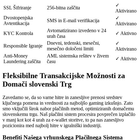
✓
SSL Šifriranje
256-bitna zaščita
Aktivirano
Dvostopenjska
✓
SMS in E-mail verifikacija
Avtentikacija
Aktivirano
Avtomatizirano izvedeno v 24
KYC Kontrola
✓ Aktivno
urah časa
Dnevni, tedenski, mesečni,
✓
Responsible Igranje
mesečno določeni limiti
Aktivirano
Anti-Money
AML sistemska rešitev v živem
✓ Aktivno
Laundering zaščita
času
Fleksibilne Transakcijske Možnosti za
Domači slovenski Trg
Zavedamo se, da so varne hitre in zanesljive prenosi sredstev
ključnega pomena in vrednosti za najboljšo gaming izkušnjo. Zato
smo vključili širok nabor plačilnih metod, optimiziranih domačemu
slovenskemu trgu. Naš plačilni sistem procesira povprečen izplačilo
v manj kot kot 4 urah za e-wallet storitve, to pa nas zanesljivo
pozicionira med najbolj hitre v igralniški industriji.
Benefiti Našega vrhunskega Plačilnega Sistema