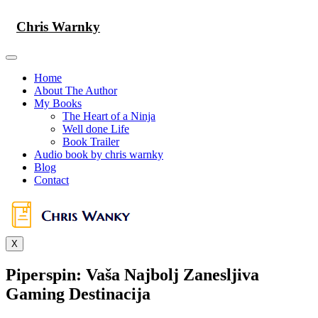
Skip
to
Chris Warnky
content
Home
About The Author
My Books
The Heart of a Ninja
Well done Life
Book Trailer
Audio book by chris warnky
Blog
Contact
X
Piperspin: Vaša Najbolj Zanesljiva
Gaming Destinacija