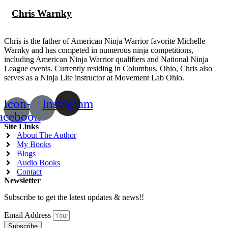
Chris Warnky
Chris is the father of American Ninja Warrior favorite Michelle
Warnky and has competed in numerous ninja competitions,
including American Ninja Warrior qualifiers and National Ninja
League events. Currently residing in Columbus, Ohio, Chris also
serves as a Ninja Lite instructor at Movement Lab Ohio.
Icon-
Instagram
acebook
Site Links
About The Author
My Books
Blogs
Audio Books
Contact
Newsletter
Subscribe to get the latest updates & news!!
Email Address
Subscribe