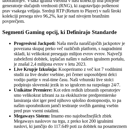
laboratorijev. Vsaka igralna vsebina v naši kolekciji ima potrjene
generatorje slučajnih vrednosti (RNG), ki zagotavljajo poštenost
prav vsakega vrtljaja. Srednji RTP (Return to Player) v naši široki
kolekciji presega nivo 96,2%, kar je nad nivojem branžnim
povprečjem.
Segmenti Gaming opcij, ki Definirajo Standarde
Progresivni Jackpoti:
Naša mreža naraščajočih jackpotov je
povezana skupaj preko več različnih platform, s nagradnimi
skladi, ki velikokrat presegajo milijon evrov evrov. Največji
zabeleženi dobitek, izplačan našim v našem igralnem portalu,
je znašal 2,4 milijona evrov v letu 2023.
Live Krupje Izkušnja:
Kooperiramo z več kot 7 vodilnimi
studii za live dealer vsebine, pri čemer usposobljeni delci
vodijo partije v real-time času. Naši vrhunski live stolci
podpirajo slovenski jezik in so igralcem na razpolago 24/7.
Unikátne Premiere:
Kot eden redkih izbranih operatorjev
smo velikokrat izbrani za za ekskluzivne predpremierske
lansiranja slot iger pred njihovo splošno dostopnostjo, to pa
našim uporabnikom jamči testiranje svežih gaming vsebin
pred prav vsemi ostalimi.
Megaways Sistem:
Imamo eno najobsežnejších zbirk
Megaways naslovov na trgu, z preko kot 200 igralnimi
naslovi, ki jamčijo do 117.649 poti za dobitek na posameznem