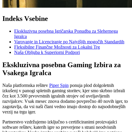
Indeks Vsebine
Ekskluzivna posebna Igričarska Ponudba za Slehernega
Igralca
Varovanje in Licenciranje po Najvišjih mogočih Standardih
Fleksibilne Finančne Možnosti za Lokalni Trg
Naša Obljuba k Superiorni Podpori
Ekskluzivna posebna Gaming Izbira za
Vsakega Igralca
Naša platformska rešitev
Piper Spin
ponuja plod dolgoletnih
izkušenj v panogi spletnih gaming storitev, kjer smo skrbno izbrali
čez kot 3.500 prvovrstnih igralnih strojev od uveljavljenih
razvijalcev. Vsak mesec znova dodamo povprečno 40 novih iger, to
zagotavlja, da vsi naši člani vedno imajo dostop do najsodobnejših
verzij na trgu iger.
Partnerstvo vzdržujemo izključno s certificiranimi proizvajalci
software rešitev, katerih igre so preverjene s strani neodvisnih