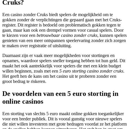
Cruks?
Een casino zonder Cruks biedt spelers de mogelijkheid om te
gokken zonder de verplichtingen die gepaard gaan met het Cruks-
register. Dit register is bedoeld om problematisch gokken tegen te
gaan, maar kan ook een drempel vormen voor casual spelers. Door
te kiezen voor een
betrouwbaar casino zonder cruks
, kunnen spelers
genieten van een meer ontspannen speelervaring zonder zich zorgen
te maken over registratie of uitsluiting.
Daarnaast zijn er vaak meer mogelijkheden voor stortingen en
opnames, waardoor spelers sneller toegang hebben tot hun geld. Dit
maakt het ook aantrekkelijk voor spelers die met een klein budget
willen beginnen, zoals met een
5 euro storting casino zonder cruks
.
Het geeft hen de kans om het casino uit te proberen zonder een
groot bedrag te riskeren.
De voordelen van een 5 euro storting in
online casinos
Een storting van slechts 5 euro maakt online gokken toegankelijker
voor een breder publiek. Dit is vooral gunstig voor nieuwe spelers
die niet willen investeren met grote bedragen voordat ze het platform