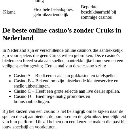
nodig
Beperkte
Flexibele betaalopties,
Klarna
beschikbaarheid bij
gebruiksvriendelijk
sommige casinos
De beste online casino’s zonder Cruks in
Nederland
In Nederland zijn er verschillende online casino’s die aantrekkelijk
zijn voor spelers die geen Cruks willen gebruiken. Deze casino’s
bieden een breed scala aan spellen, aantrekkelijke bonussen en een
veilige speelomgeving. Een aantal van deze casino’s zijn:
Casino A – Biedt een scala aan gokkasten en tafelspellen.
Casino B – Bekend om zijn uitstekende klantenservice en
snelle uitbetalingen.
Casino C – Heeft een grote selectie aan live dealer spellen.
Casino D – Biedt regelmatig promoties en
bonusaanbiedingen.
Bij het kiezen van een casino is het belangrijk om te kijken naar de
spellen die zij aanbieden, de bonussen en de gebruiksvriendelijkheid
van hun platform. Dit zal helpen om een keuze te maken die past bij
jouw speelstijl en voorkeuren.