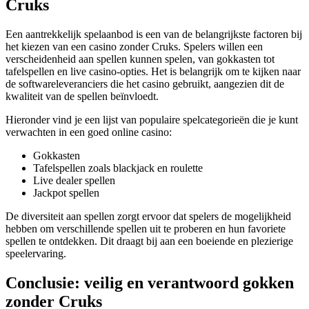
Cruks
Een aantrekkelijk spelaanbod is een van de belangrijkste factoren bij
het kiezen van een casino zonder Cruks. Spelers willen een
verscheidenheid aan spellen kunnen spelen, van gokkasten tot
tafelspellen en live casino-opties. Het is belangrijk om te kijken naar
de softwareleveranciers die het casino gebruikt, aangezien dit de
kwaliteit van de spellen beïnvloedt.
Hieronder vind je een lijst van populaire spelcategorieën die je kunt
verwachten in een goed online casino:
Gokkasten
Tafelspellen zoals blackjack en roulette
Live dealer spellen
Jackpot spellen
De diversiteit aan spellen zorgt ervoor dat spelers de mogelijkheid
hebben om verschillende spellen uit te proberen en hun favoriete
spellen te ontdekken. Dit draagt bij aan een boeiende en plezierige
speelervaring.
Conclusie: veilig en verantwoord gokken
zonder Cruks