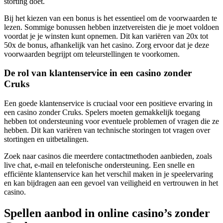
storting doet.
Bij het kiezen van een bonus is het essentieel om de voorwaarden te
lezen. Sommige bonussen hebben inzetvereisten die je moet voldoen
voordat je je winsten kunt opnemen. Dit kan variëren van 20x tot
50x de bonus, afhankelijk van het casino. Zorg ervoor dat je deze
voorwaarden begrijpt om teleurstellingen te voorkomen.
De rol van klantenservice in een casino zonder
Cruks
Een goede klantenservice is cruciaal voor een positieve ervaring in
een casino zonder Cruks. Spelers moeten gemakkelijk toegang
hebben tot ondersteuning voor eventuele problemen of vragen die ze
hebben. Dit kan variëren van technische storingen tot vragen over
stortingen en uitbetalingen.
Zoek naar casinos die meerdere contactmethoden aanbieden, zoals
live chat, e-mail en telefonische ondersteuning. Een snelle en
efficiënte klantenservice kan het verschil maken in je speelervaring
en kan bijdragen aan een gevoel van veiligheid en vertrouwen in het
casino.
Spellen aanbod in online casino’s zonder