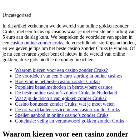
Uncategorized
In dit artikel verkennen we de wereld van online gokken zonder
Cruks, met een focus op casinos waar je met een kleine storting van
5 euro aan de slag kunt. We bespreken de voordelen van spelen in
een
casino online zonder cruks
, de verschillende stortingsmethoden,
en we geven je tips om het beste casino zonder Cruks te vinden. Of
je nu een ervaren speler bent of nieuw in de wereld van online
gokken, deze gids biedt je de nodige inzichten.
Waarom kiezen voor een casino zonder Cruks?
De voordelen van een 5 euro storting in online casinos
Hoe vind je het beste casino zonder Cruks?
Populaire betaalmethoden in betrouwbare casinos
De beste online casino’s zonder Cruks in Nederland
Wat zijn de risico’s van gokken zonder Cruks?
Casino bonussen zonder Cruks: wat je moet weten
De rol van klantenservice in een casino zonder Cruks
Spellen aanbod in online casino’s zonder Cruks
Conclusie: veilig en verantwoord gokken zonder Cruks
Waarom kiezen voor een casino zonder