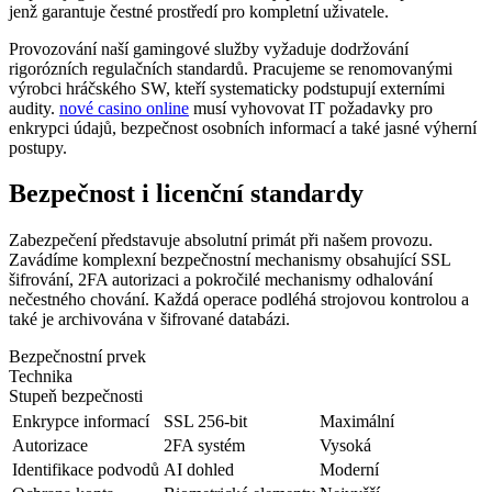
jenž garantuje čestné prostředí pro kompletní uživatele.
Provozování naší gamingové služby vyžaduje dodržování
rigorózních regulačních standardů. Pracujeme se renomovanými
výrobci hráčského SW, kteří systematicky podstupují externími
audity.
nové casino online
musí vyhovovat IT požadavky pro
enkrypci údajů, bezpečnost osobních informací a také jasné výherní
postupy.
Bezpečnost i licenční standardy
Zabezpečení představuje absolutní primát při našem provozu.
Zavádíme komplexní bezpečnostní mechanismy obsahující SSL
šifrování, 2FA autorizaci a pokročilé mechanismy odhalování
nečestného chování. Každá operace podléhá strojovou kontrolou a
také je archivována v šifrované databázi.
Bezpečnostní prvek
Technika
Stupeň bezpečnosti
Enkrypce informací
SSL 256-bit
Maximální
Autorizace
2FA systém
Vysoká
Identifikace podvodů
AI dohled
Moderní