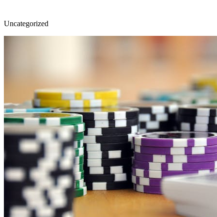
Uncategorized