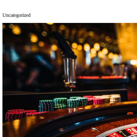
Uncategorized