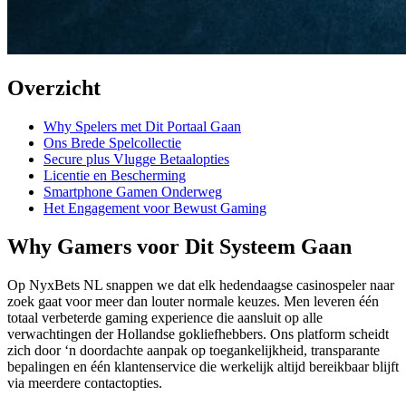
Overzicht
Why Spelers met Dit Portaal Gaan
Ons Brede Spelcollectie
Secure plus Vlugge Betaalopties
Licentie en Bescherming
Smartphone Gamen Onderweg
Het Engagement voor Bewust Gaming
Why Gamers voor Dit Systeem Gaan
Op NyxBets NL snappen we dat elk hedendaagse casinospeler naar
zoek gaat voor meer dan louter normale keuzes. Men leveren één
totaal verbeterde gaming experience die aansluit op alle
verwachtingen der Hollandse gokliefhebbers. Ons platform scheidt
zich door ‘n doordachte aanpak op toegankelijkheid, transparante
bepalingen en één klantenservice die werkelijk altijd bereikbaar blijft
via meerdere contactopties.