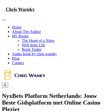
Skip
to
Chris Warnky
content
Home
About The Author
My Books
The Heart of a Ninja
Well done Life
Book Trailer
Audio book by chris warnky
Blog
Contact
X
NyxBets Platform Netherlands: Jouw
Beste Gidsplatform met Online Casino
Plezier