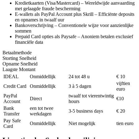
Kredietkaarten (Visa/Mastercard) – Wereldwijde aanvaarding
met gelaagde fraude bescherming
E-wallets als PayPal Account plus Skrill – Efficiënte deposits
en opnames in twaalf uur
Bankoverschrijving – Conventionele wijze voor aanzienlijke
sommen
Prepaid Card opties als Paysafe – Anoniem betalen exclusief
financiële data
Betaalmethode
Storting Snelheid
Opname Snelheid
Laagste Montant
IDEAL
Onmiddellijk
24 tot 48 u
€ 10
vijftien
Credit Card
Onmiddellijk
3 à 5 dagen
euro
PayPal
twaalf tot vierentwintig
Direct
€10
Account
hours
Bank
een tot twee
3-5 business days
€ 20
Transfer
werkdagen
Pay Safe
Onmiddellijk
Niet mogelijk
tien euro
Card