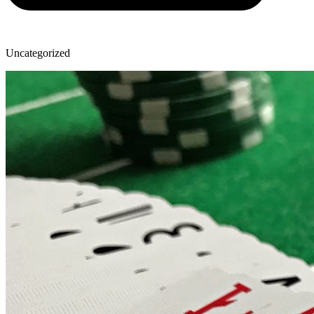
Uncategorized