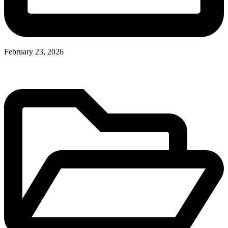
February 23, 2026