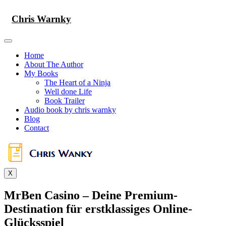
Skip
to
Chris Warnky
content
Home
About The Author
My Books
The Heart of a Ninja
Well done Life
Book Trailer
Audio book by chris warnky
Blog
Contact
X
MrBen Casino – Deine Premium-
Destination für erstklassiges Online-
Glücksspiel