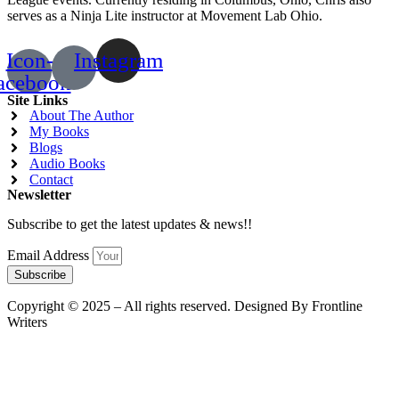
serves as a Ninja Lite instructor at Movement Lab Ohio.
Icon-
Instagram
acebook
Site Links
About The Author
My Books
Blogs
Audio Books
Contact
Newsletter
Subscribe to get the latest updates & news!!
Email Address
Subscribe
Copyright © 2025 – All rights reserved. Designed By Frontline
Writers