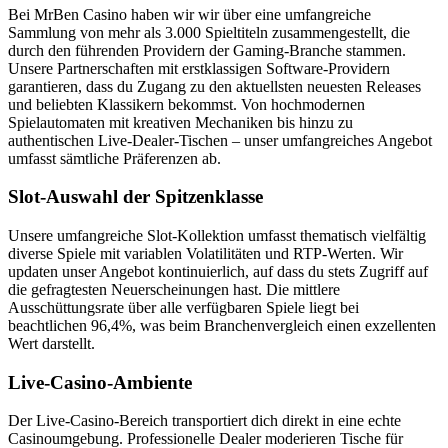
Bei MrBen Casino haben wir wir über eine umfangreiche
Sammlung von mehr als 3.000 Spieltiteln zusammengestellt, die
durch den führenden Providern der Gaming-Branche stammen.
Unsere Partnerschaften mit erstklassigen Software-Providern
garantieren, dass du Zugang zu den aktuellsten neuesten Releases
und beliebten Klassikern bekommst. Von hochmodernen
Spielautomaten mit kreativen Mechaniken bis hinzu zu
authentischen Live-Dealer-Tischen – unser umfangreiches Angebot
umfasst sämtliche Präferenzen ab.
Slot-Auswahl der Spitzenklasse
Unsere umfangreiche Slot-Kollektion umfasst thematisch vielfältig
diverse Spiele mit variablen Volatilitäten und RTP-Werten. Wir
updaten unser Angebot kontinuierlich, auf dass du stets Zugriff auf
die gefragtesten Neuerscheinungen hast. Die mittlere
Ausschüttungsrate über alle verfügbaren Spiele liegt bei
beachtlichen 96,4%, was beim Branchenvergleich einen exzellenten
Wert darstellt.
Live-Casino-Ambiente
Der Live-Casino-Bereich transportiert dich direkt in eine echte
Casinoumgebung. Professionelle Dealer moderieren Tische für