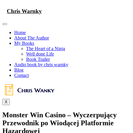
Skip
to
Chris Warnky
content
Home
About The Author
My Books
The Heart of a Ninja
Well done Life
Book Trailer
Audio book by chris warnky
Blog
Contact
X
Monster Win Casino – Wyczerpujący
Przewodnik po Wiodącej Platformie
Hazardowej