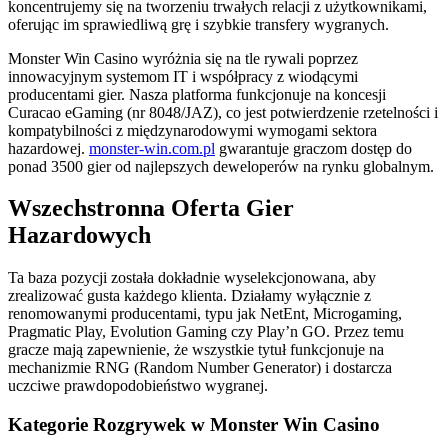
koncentrujemy się na tworzeniu trwałych relacji z użytkownikami,
oferując im sprawiedliwą grę i szybkie transfery wygranych.
Monster Win Casino wyróżnia się na tle rywali poprzez
innowacyjnym systemom IT i współpracy z wiodącymi
producentami gier. Nasza platforma funkcjonuje na koncesji
Curacao eGaming (nr 8048/JAZ), co jest potwierdzenie rzetelności i
kompatybilności z międzynarodowymi wymogami sektora
hazardowej.
monster-win.com.pl
gwarantuje graczom dostęp do
ponad 3500 gier od najlepszych deweloperów na rynku globalnym.
Wszechstronna Oferta Gier
Hazardowych
Ta baza pozycji została dokładnie wyselekcjonowana, aby
zrealizować gusta każdego klienta. Działamy wyłącznie z
renomowanymi producentami, typu jak NetEnt, Microgaming,
Pragmatic Play, Evolution Gaming czy Play’n GO. Przez temu
gracze mają zapewnienie, że wszystkie tytuł funkcjonuje na
mechanizmie RNG (Random Number Generator) i dostarcza
uczciwe prawdopodobieństwo wygranej.
Kategorie Rozgrywek w Monster Win Casino