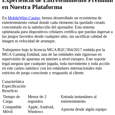
en Nuestra Plataforma
En
MobileWins Casino
, hemos desarrollado un ecosistema de
entretenimiento virtual donde cada elemento ha quedado creado
concentrado en la satisfacción del apostador. Esta sistema
optimizada para dispositivos celulares certifica que puedas ingresar a
tus juegos favoritos desde cualquier sitio, sin sacrificar calidad de
imagen ni velocidad de arranque.
Trabajamos bajo la licencia MGA/B2C/394/2017 emitida por la
MGA Gaming Entidad, una de las entidades más rigurosas en
supervisión de apuestas en internet a nivel europeo. Este soporte
legal asegura que cualquier jugada, toda movimiento y toda acción
en este casino satisface con los estándares internacionales más
estrictos de juego consciente y resguardo al cliente.
Característica
Especificación
Beneficio
Tiempo de
Menor de 2
Entrada instantáneo al
Carga
segundos
entretenimiento
Compatible
Apple, Android,
Apuesta desde algún equipo
Móvil
Windows