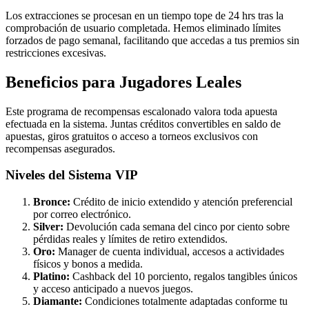
Los extracciones se procesan en un tiempo tope de 24 hrs tras la
comprobación de usuario completada. Hemos eliminado límites
forzados de pago semanal, facilitando que accedas a tus premios sin
restricciones excesivas.
Beneficios para Jugadores Leales
Este programa de recompensas escalonado valora toda apuesta
efectuada en la sistema. Juntas créditos convertibles en saldo de
apuestas, giros gratuitos o acceso a torneos exclusivos con
recompensas asegurados.
Niveles del Sistema VIP
Bronce:
Crédito de inicio extendido y atención preferencial
por correo electrónico.
Silver:
Devolución cada semana del cinco por ciento sobre
pérdidas reales y límites de retiro extendidos.
Oro:
Manager de cuenta individual, accesos a actividades
físicos y bonos a medida.
Platino:
Cashback del 10 porciento, regalos tangibles únicos
y acceso anticipado a nuevos juegos.
Diamante:
Condiciones totalmente adaptadas conforme tu