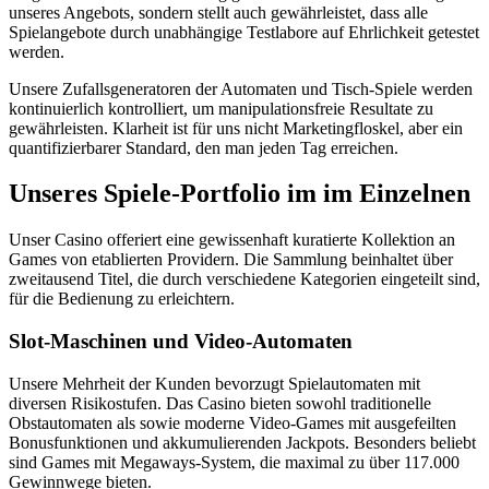
unseres Angebots, sondern stellt auch gewährleistet, dass alle
Spielangebote durch unabhängige Testlabore auf Ehrlichkeit getestet
werden.
Unsere Zufallsgeneratoren der Automaten und Tisch-Spiele werden
kontinuierlich kontrolliert, um manipulationsfreie Resultate zu
gewährleisten. Klarheit ist für uns nicht Marketingfloskel, aber ein
quantifizierbarer Standard, den man jeden Tag erreichen.
Unseres Spiele-Portfolio im im Einzelnen
Unser Casino offeriert eine gewissenhaft kuratierte Kollektion an
Games von etablierten Providern. Die Sammlung beinhaltet über
zweitausend Titel, die durch verschiedene Kategorien eingeteilt sind,
für die Bedienung zu erleichtern.
Slot-Maschinen und Video-Automaten
Unsere Mehrheit der Kunden bevorzugt Spielautomaten mit
diversen Risikostufen. Das Casino bieten sowohl traditionelle
Obstautomaten als sowie moderne Video-Games mit ausgefeilten
Bonusfunktionen und akkumulierenden Jackpots. Besonders beliebt
sind Games mit Megaways-System, die maximal zu über 117.000
Gewinnwege bieten.