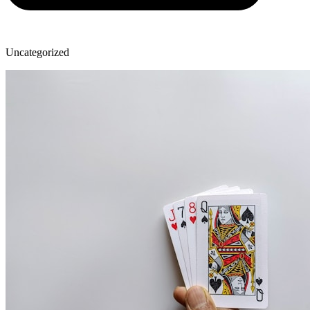
Uncategorized