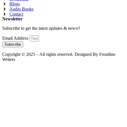
Blogs
Audio Books
Contact
Newsletter
Subscribe to get the latest updates & news!!
Email Address
Subscribe
Copyright © 2025 – All rights reserved. Designed By Frontline
Writers