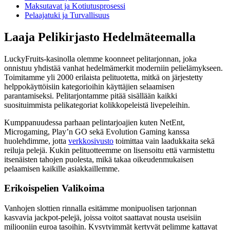
Maksutavat ja Kotiutusprosessi
Pelaajatuki ja Turvallisuus
Laaja Pelikirjasto Hedelmäteemalla
LuckyFruits-kasinolla olemme koonneet pelitarjonnan, joka
onnistuu yhdistää vanhat hedelmämerkit moderniin pelielämykseen.
Toimitamme yli 2000 erilaista pelituotetta, mitkä on järjestetty
helppokäyttöisiin kategorioihin käyttäjien selaamisen
parantamiseksi. Pelitarjontamme pitää sisällään kaikki
suosituimmista pelikategoriat kolikkopeleistä livepeleihin.
Kumppanuudessa parhaan pelintarjoajien kuten NetEnt,
Microgaming, Play’n GO sekä Evolution Gaming kanssa
huolehdimme, jotta
verkkosivusto
toimittaa vain laadukkaita sekä
reiluja pelejä. Kukin pelituotteemme on lisensoitu että varmistettu
itsenäisten tahojen puolesta, mikä takaa oikeudenmukaisen
pelaamisen kaikille asiakkaillemme.
Erikoispelien Valikoima
Vanhojen slottien rinnalla esitämme monipuolisen tarjonnan
kasvavia jackpot-pelejä, joissa voitot saattavat nousta useisiin
miljooniin euroa tasoihin. Kysytyimmät kertyvät pelimme kattavat