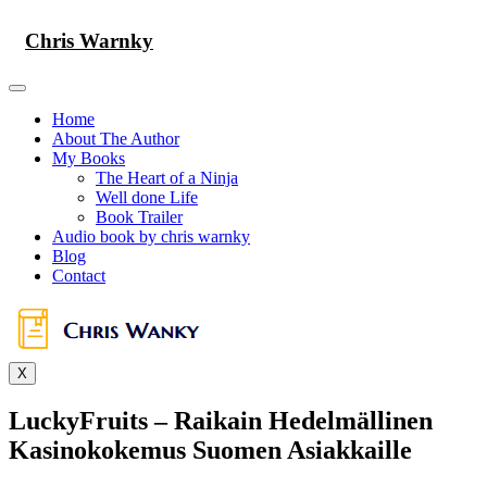
Skip
to
Chris Warnky
content
Home
About The Author
My Books
The Heart of a Ninja
Well done Life
Book Trailer
Audio book by chris warnky
Blog
Contact
X
LuckyFruits – Raikain Hedelmällinen
Kasinokokemus Suomen Asiakkaille