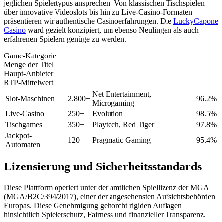
jeglichen Spielertypus ansprechen. Von klassischen Tischspielen
über innovative Videoslots bis hin zu Live-Casino-Formaten
präsentieren wir authentische Casinoerfahrungen. Die
LuckyCapone
Casino
ward gezielt konzipiert, um ebenso Neulingen als auch
erfahrenen Spielern genüge zu werden.
Game-Kategorie
Menge der Titel
Haupt-Anbieter
RTP-Mittelwert
Net Entertainment,
Slot-Maschinen
2.800+
96.2%
Microgaming
Live-Casino
250+
Evolution
98.5%
Tischgames
350+
Playtech, Red Tiger
97.8%
Jackpot-
120+
Pragmatic Gaming
95.4%
Automaten
Lizensierung und Sicherheitsstandards
Diese Plattform operiert unter der amtlichen Spiellizenz der MGA
(MGA/B2C/394/2017), einer der angesehensten Aufsichtsbehörden
Europas. Diese Genehmigung gehorcht rigiden Auflagen
hinsichtlich Spielerschutz, Fairness und finanzieller Transparenz.