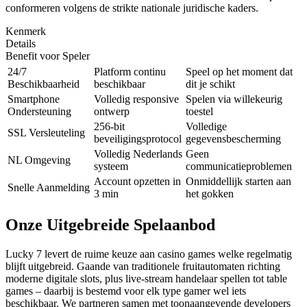
conformeren volgens de strikte nationale juridische kaders.
Kenmerk
Details
Benefit voor Speler
24/7
Platform continu
Speel op het moment dat
Beschikbaarheid
beschikbaar
dit je schikt
Smartphone
Volledig responsive
Spelen via willekeurig
Ondersteuning
ontwerp
toestel
256-bit
Volledige
SSL Versleuteling
beveiligingsprotocol
gegevensbescherming
Volledig Nederlands
Geen
NL Omgeving
systeem
communicatieproblemen
Account opzetten in
Onmiddellijk starten aan
Snelle Aanmelding
3 min
het gokken
Onze Uitgebreide Spelaanbod
Lucky 7 levert de ruime keuze aan casino games welke regelmatig
blijft uitgebreid. Gaande van traditionele fruitautomaten richting
moderne digitale slots, plus live-stream handelaar spellen tot table
games – daarbij is bestemd voor elk type gamer wel iets
beschikbaar. We partneren samen met toonaangevende developers