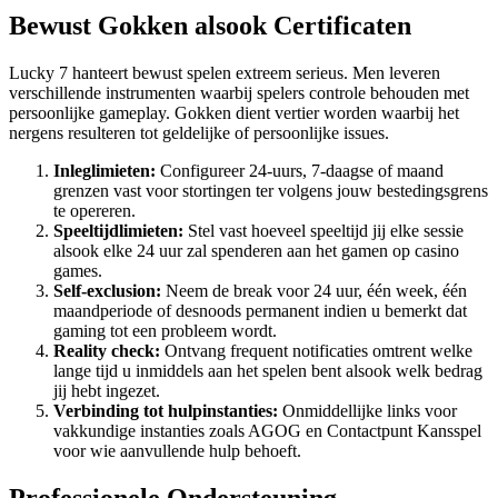
Bewust Gokken alsook Certificaten
Lucky 7 hanteert bewust spelen extreem serieus. Men leveren
verschillende instrumenten waarbij spelers controle behouden met
persoonlijke gameplay. Gokken dient vertier worden waarbij het
nergens resulteren tot geldelijke of persoonlijke issues.
Inleglimieten:
Configureer 24-uurs, 7-daagse of maand
grenzen vast voor stortingen ter volgens jouw bestedingsgrens
te opereren.
Speeltijdlimieten:
Stel vast hoeveel speeltijd jij elke sessie
alsook elke 24 uur zal spenderen aan het gamen op casino
games.
Self-exclusion:
Neem de break voor 24 uur, één week, één
maandperiode of desnoods permanent indien u bemerkt dat
gaming tot een probleem wordt.
Reality check:
Ontvang frequent notificaties omtrent welke
lange tijd u inmiddels aan het spelen bent alsook welk bedrag
jij hebt ingezet.
Verbinding tot hulpinstanties:
Onmiddellijke links voor
vakkundige instanties zoals AGOG en Contactpunt Kansspel
voor wie aanvullende hulp behoeft.