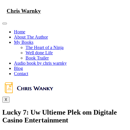
Skip
to
Chris Warnky
content
Home
About The Author
My Books
The Heart of a Ninja
Well done Life
Book Trailer
Audio book by chris warnky
Blog
Contact
X
Lucky 7: Uw Ultieme Plek om Digitale
Casino Entertainment