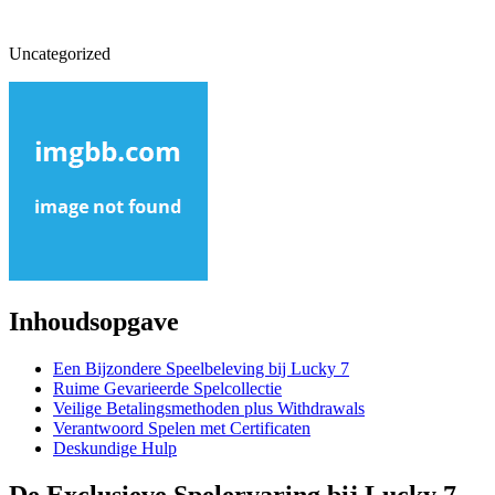
Uncategorized
Inhoudsopgave
Een Bijzondere Speelbeleving bij Lucky 7
Ruime Gevarieerde Spelcollectie
Veilige Betalingsmethoden plus Withdrawals
Verantwoord Spelen met Certificaten
Deskundige Hulp
De Exclusieve Spelervaring bij Lucky 7