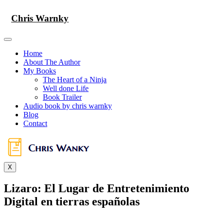
Skip
to
Chris Warnky
content
Home
About The Author
My Books
The Heart of a Ninja
Well done Life
Book Trailer
Audio book by chris warnky
Blog
Contact
X
Lizaro: El Lugar de Entretenimiento
Digital en tierras españolas