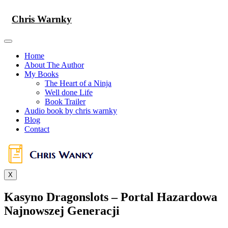
Skip
to
Chris Warnky
content
Home
About The Author
My Books
The Heart of a Ninja
Well done Life
Book Trailer
Audio book by chris warnky
Blog
Contact
X
Kasyno Dragonslots – Portal Hazardowa
Najnowszej Generacji