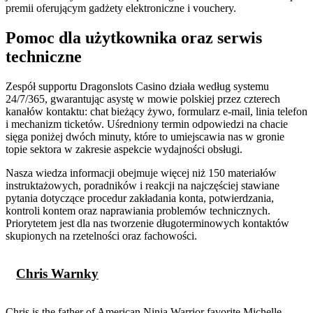
premii oferującym gadżety elektroniczne i vouchery.
Pomoc dla użytkownika oraz serwis
techniczne
Zespół supportu Dragonslots Casino działa według systemu
24/7/365, gwarantując asystę w mowie polskiej przez czterech
kanałów kontaktu: chat bieżący żywo, formularz e-mail, linia telefon
i mechanizm ticketów. Uśredniony termin odpowiedzi na chacie
sięga poniżej dwóch minuty, które to umiejscawia nas w gronie
topie sektora w zakresie aspekcie wydajności obsługi.
Nasza wiedza informacji obejmuje więcej niż 150 materiałów
instruktażowych, poradników i reakcji na najczęściej stawiane
pytania dotyczące procedur zakładania konta, potwierdzania,
kontroli kontem oraz naprawiania problemów technicznych.
Priorytetem jest dla nas tworzenie długoterminowych kontaktów
skupionych na rzetelności oraz fachowości.
Chris Warnky
Chris is the father of American Ninja Warrior favorite Michelle