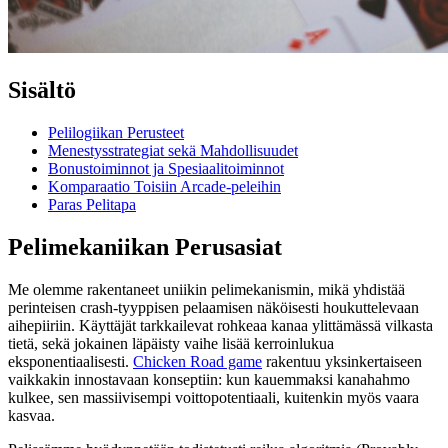
Sisältö
Pelilogiikan Perusteet
Menestysstrategiat sekä Mahdollisuudet
Bonustoiminnot ja Spesiaalitoiminnot
Komparaatio Toisiin Arcade-peleihin
Paras Pelitapa
Pelimekaniikan Perusasiat
Me olemme rakentaneet uniikin pelimekanismin, mikä yhdistää
perinteisen crash-tyyppisen pelaamisen näköisesti houkuttelevaan
aihepiiriin. Käyttäjät tarkkailevat rohkeaa kanaa ylittämässä vilkasta
tietä, sekä jokainen läpäisty vaihe lisää kerroinlukua
eksponentiaalisesti.
Chicken Road game
rakentuu yksinkertaiseen
vaikkakin innostavaan konseptiin: kun kauemmaksi kanahahmo
kulkee, sen massiivisempi voittopotentiaali, kuitenkin myös vaara
kasvaa.