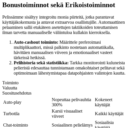
Bonustoiminnot sekä Erikoistoiminnot
Pelissämme sisältyy integroitu monia piirteitä, jotka parantavat
käyttäjäkokemusta ja antavat extraarvoa osallistujille. Automaattinen
pelaaminen sallii etukäteen asetettujen taktiikoiden toteuttamisen
ilman tarvetta manuaaliselle väliintuloa kullakin kierroksella.
Auto-cashout toiminto:
Määrittele preferoimasi
multiplikaattori, missä palkinto nostetaan automatiikalla,
hävittäen manuaalisen viiveen ja emotionaaliset vasteet
tärkeissä hetkissä.
Pelihistoria sekä statistiikka:
Tarkka monitorointi kuluneista
pelieristä edesauttaa tunnistamaan omakohtaiset pelitavat sekä
optimoimaan lähestymistapaa datapohjaisten valintojen kautta.
Toiminto
Valuutta
Suositusehdotus
Nopeuttaa pelivauhtia
Kokeneet
Auto-play
300%
käyttäjät
Karsii visuaaliset
Turbotila
Kaikki käyttäjät
viiveet
Sosiaalisia
Chat-toiminto
Sosiaalinen pelielämys
käyttäjiä