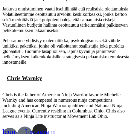
Jatkuva onnistuminen vaatii itsehillintää että realistisia olettamuksia.
Volatiliteettimme osoittautuu arvioitu keskikorkeaksi, jonka kertoo
sekä merkittäviä jackpotpotentiaaleja että samanlaisia riskejä.
Vastuullinen budjetin hallinta osoittautuu tärkeimmäksi palkitsevan
pelikokemuksen takaamiseksi.
Pelissamme yhdistyy matematiikka, psykologisuus sekä viihde
uniikiksi paketiksi, jonka oli valloittanut osallistujia joka puolelta
globaalisti. Tuomme tasapuolisen, läpinäkyvän ja jännittävän
pelielämyksen kaikenkokoisille strategisesta pelaamiskokemuksesta
innostuneille.
Chris Warnky
Chris is the father of American Ninja Warrior favorite Michelle
Warnky and has competed in numerous ninja competitions,
including American Ninja Warrior qualifiers and National Ninja
League events. Currently residing in Columbus, Ohio, Chris also
serves as a Ninja Lite instructor at Movement Lab Ohio.
Icon-
Instagram