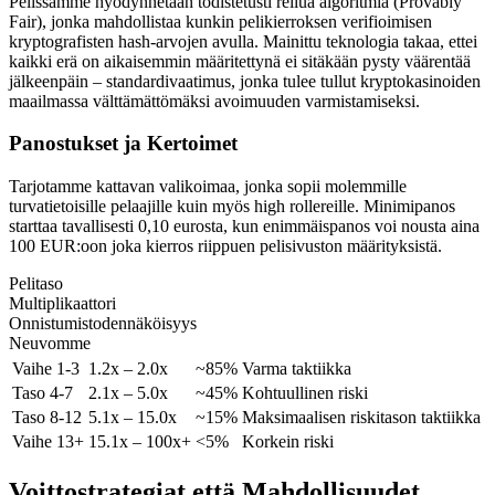
Pelissämme hyödynnetään todistetusti reilua algoritmia (Provably
Fair), jonka mahdollistaa kunkin pelikierroksen verifioimisen
kryptografisten hash-arvojen avulla. Mainittu teknologia takaa, ettei
kaikki erä on aikaisemmin määritettynä ei sitäkään pysty väärentää
jälkeenpäin – standardivaatimus, jonka tulee tullut kryptokasinoiden
maailmassa välttämättömäksi avoimuuden varmistamiseksi.
Panostukset ja Kertoimet
Tarjotamme kattavan valikoimaa, jonka sopii molemmille
turvatietoisille pelaajille kuin myös high rollereille. Minimipanos
starttaa tavallisesti 0,10 eurosta, kun enimmäispanos voi nousta aina
100 EUR:oon joka kierros riippuen pelisivuston määrityksistä.
Pelitaso
Multiplikaattori
Onnistumistodennäköisyys
Neuvomme
Vaihe 1-3
1.2x – 2.0x
~85%
Varma taktiikka
Taso 4-7
2.1x – 5.0x
~45%
Kohtuullinen riski
Taso 8-12
5.1x – 15.0x
~15%
Maksimaalisen riskitason taktiikka
Vaihe 13+
15.1x – 100x+
<5%
Korkein riski
Voittostrategiat että Mahdollisuudet