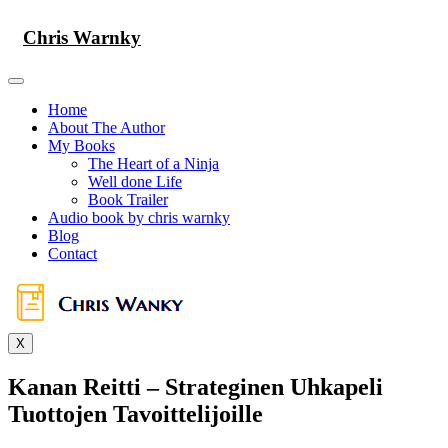
Skip
to
Chris Warnky
content
Home
About The Author
My Books
The Heart of a Ninja
Well done Life
Book Trailer
Audio book by chris warnky
Blog
Contact
X
Kanan Reitti – Strateginen Uhkapeli
Tuottojen Tavoittelijoille