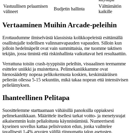
Vastuullisen pelaamisen
Välttämätön
Budjetin hallinta
välineet
kaikille
Vertaaminen Muihin Arcade-peleihin
Erottaudumme ilmiselvästä klassisista kolikkopeleistä esittämällä
osallistujalle todellisen valinnanvapauden vapauden. Silloin kun
jolloin hedelmäpelit ovat vain summittaisia, me tuomme taktisen
tekijän, jossa timintä että riskinhallinta vaikuttavat heti resultaattiin.
Verrattuna toisiin crash-tyyppisiin peleihin, visuaalinen teemamme
esittelee uniikki ja muistettava. Pelimekaniikkamme ovat
hienosäädetty nopeaa pelikokemusta koskien, keskimääräisen
pelierän ollessa 5-15 sekuntiin, mikä takaa nopean että intensiivisen
pelielämyksen.
Ihanteellinen Pelitapa
Suosittelemme starttaamaan vähäisillä panoksilla oppiaksesi
pelimekaniikkaan. Määrittele itsellesi tarkat voitto- ja menetysrajat
aikaisemmin kuin pelialoitusta käynnistämistä. Numeerisesti
kyseinen sovellus kattaa pelisivuston edun, jonka vaihtelee
tavallisesti 1-4% arvojen välillä riippumatta talon asetusten.