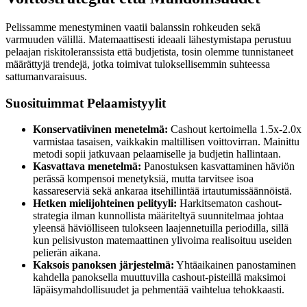
Pelissamme menestyminen vaatii balanssin rohkeuden sekä
varmuuden välillä. Matemaattisesti ideaali lähestymistapa perustuu
pelaajan riskitoleranssista että budjetista, tosin olemme tunnistaneet
määrättyjä trendejä, jotka toimivat tuloksellisemmin suhteessa
sattumanvaraisuus.
Suosituimmat Pelaamistyylit
Konservatiivinen menetelmä:
Cashout kertoimella 1.5x-2.0x
varmistaa tasaisen, vaikkakin maltillisen voittovirran. Mainittu
metodi sopii jatkuvaan pelaamiselle ja budjetin hallintaan.
Kasvattava menetelmä:
Panostuksen kasvattaminen häviön
perässä kompensoi menetyksiä, mutta tarvitsee isoa
kassareserviä sekä ankaraa itsehillintää irtautumissäännöistä.
Hetken mielijohteinen pelityyli:
Harkitsematon cashout-
strategia ilman kunnollista määriteltyä suunnitelmaa johtaa
yleensä häviölliseen tulokseen laajennetuilla periodilla, sillä
kun pelisivuston matemaattinen ylivoima realisoituu useiden
pelierän aikana.
Kaksois panoksen järjestelmä:
Yhtäaikainen panostaminen
kahdella panoksella muuttuvilla cashout-pisteillä maksimoi
läpäisymahdollisuudet ja pehmentää vaihtelua tehokkaasti.