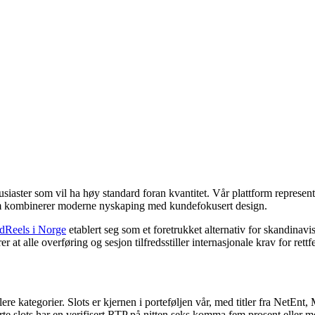
tusiaster som vil ha høy standard foran kvantitet. Vår plattform represente
se som kombinerer moderne nyskaping med kundefokusert design.
ndReels i Norge
etablert seg som et foretrukket alternativ for skandinavi
at alle overføring og sesjon tilfredsstiller internasjonale krav for rettf
re kategorier. Slots er kjernen i porteføljen vår, med titler fra NetE
rte slots har en verifisert RTP på nitten seks komma fem prosent eller m