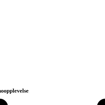
noopplevelse