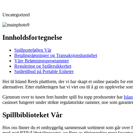
Uncategorized
Innholdsfortegnelse
Spillporteføljen Vår
Betalingsløsninger og Transaksjonshastighet
Våre Belønningsprogrammer
Regulering og Spillersikkerhet
Spilletilbud på Portable Enheter
Hei til Island Reels plattform, der vi har skapt et online paradis for en
alternativer. Etter etableringen har vi viet oss til å gi en opplevel
Gjennom over to tusen fem hundre spill fra topp produsenter har
Isla
casinoet fungerer under strikte regulatoriske rammer, noe som garanterer 
Spillbiblioteket Vår
Hos oss finner du et omhyggelig sammensatt sortiment som går over fle
med god RTP (Utbetalingsrate), og flere av tilgjengelige mest favorise