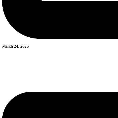
March 24, 2026