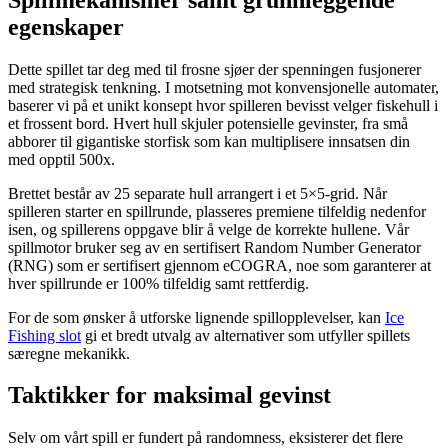
egenskaper
Dette spillet tar deg med til frosne sjøer der spenningen fusjonerer
med strategisk tenkning. I motsetning mot konvensjonelle automater,
baserer vi på et unikt konsept hvor spilleren bevisst velger fiskehull i
et frossent bord. Hvert hull skjuler potensielle gevinster, fra små
abborer til gigantiske storfisk som kan multiplisere innsatsen din
med opptil 500x.
Brettet består av 25 separate hull arrangert i et 5×5-grid. Når
spilleren starter en spillrunde, plasseres premiene tilfeldig nedenfor
isen, og spillerens oppgave blir å velge de korrekte hullene. Vår
spillmotor bruker seg av en sertifisert Random Number Generator
(RNG) som er sertifisert gjennom eCOGRA, noe som garanterer at
hver spillrunde er 100% tilfeldig samt rettferdig.
For de som ønsker å utforske lignende spillopplevelser, kan
Ice
Fishing slot
gi et bredt utvalg av alternativer som utfyller spillets
særegne mekanikk.
Taktikker for maksimal gevinst
Selv om vårt spill er fundert på randomness, eksisterer det flere